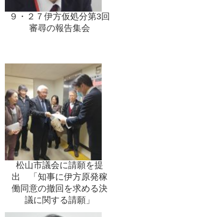
９・２７伊方仮処分第3回
審尋の報告集会
松山市議会に請願を提
出 「知事に伊方原発稼
働同意の撤回を求める決
議に関する請願」