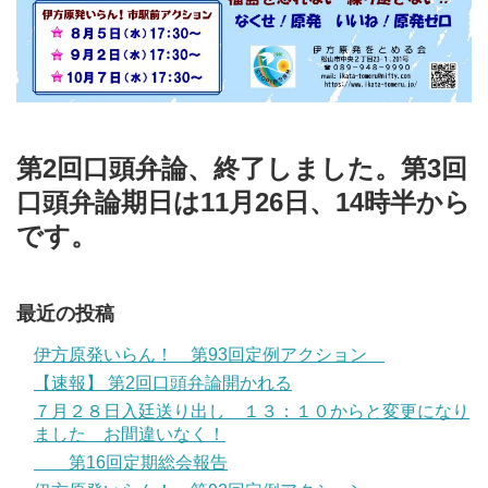
第2回口頭弁論、終了しました。第3回
口頭弁論期日は11月26日、14時半から
です。
最近の投稿
伊方原発いらん！ 第93回定例アクション
【速報】 第2回口頭弁論開かれる
７月２８日入廷送り出し １３：１０からと変更になり
ました お間違いなく！
第16回定期総会報告