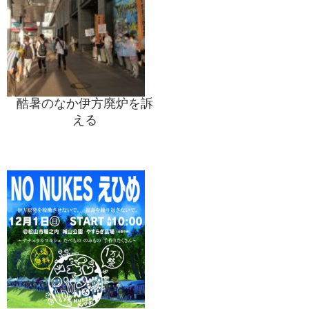
酷暑のなか伊方廃炉を訴
える