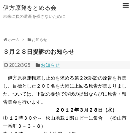
伊方原発をとめる会
未来に負の遺産を残さないために
ホーム
お知らせ
３月２８日提訴のお知らせ
2012/3/25
お知らせ
伊方原発運転差し止めを求める第２次訴訟の原告を募集
し、目標とした２００名を大幅に上回る原告が集まりまし
た。ついては、下記の要領で訴状の提出ならびに原告・報
告集会を行います。
２０１２年３月２８日（水）
① １２時３０分～ 松山地裁１階ロビーに集合 （松山市
一番町３－３－８）