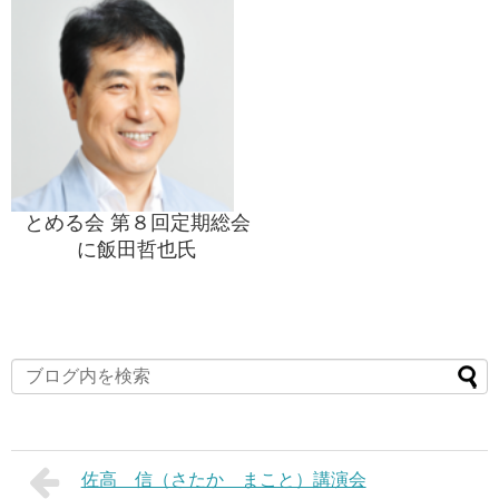
とめる会 第８回定期総会
に飯田哲也氏
佐高 信（さたか まこと）講演会