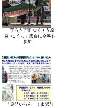
「守ろう平和 なくそう原
発inこうち」集会に今年も
参加！
「原発いらん！！市駅前