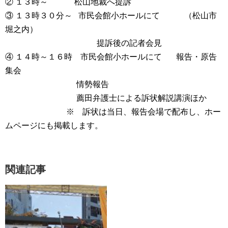
② １３時～ 松山地裁へ提訴
③ １３時３０分～ 市民会館小ホールにて （松山市
堀之内）
提訴後の記者会見
④ １４時～１６時 市民会館小ホールにて 報告・原告
集会
情勢報告
薦田弁護士による訴状解説講演ほか
※ 訴状は当日、報告会場で配布し、ホー
ムページにも掲載します。
関連記事