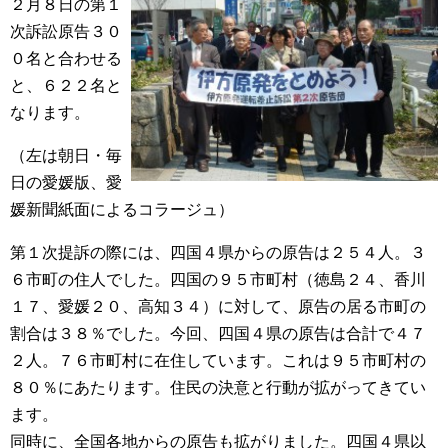
２月８日の第１
次訴訟原告３０
０名と合わせる
と、６２２名と
なります。
（左は朝日・毎
日の愛媛版、愛
媛新聞紙面によるコラージュ）
第１次提訴の際には、四国４県からの原告は２５４人。３
６市町の住人でした。四国の９５市町村（徳島２４、香川
１７、愛媛２０、高知３４）に対して、原告の居る市町の
割合は３８％でした。今回、四国４県の原告は合計で４７
２人。７６市町村に在住しています。これは９５市町村の
８０％にあたります。住民の決意と行動が拡がってきてい
ます。
同時に、全国各地からの原告も拡がりました。四国４県以