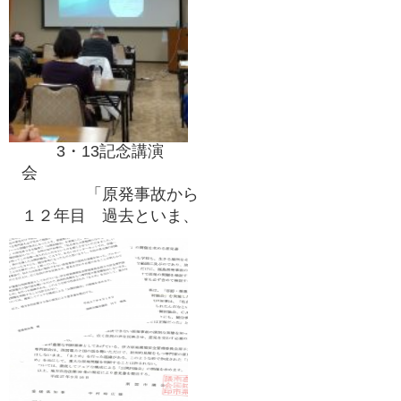
3・13記念講演
会
「原発事故から
１２年目 過去といま、
未来を考える」講師：吉
田千亜さん