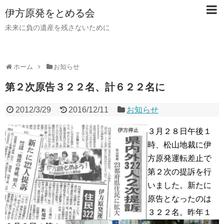
伊方原発をとめる会
未来に負の遺産を残さないために
ホーム
お知らせ
第２次原告３２２名、計６２２名に
2012/3/29
2016/12/11
お知らせ
３月２８日午後１
時、松山地裁に伊
方原発運転差止で
第２次の提訴を行
いました。新たに
原告となったのは
３２２名。昨年１