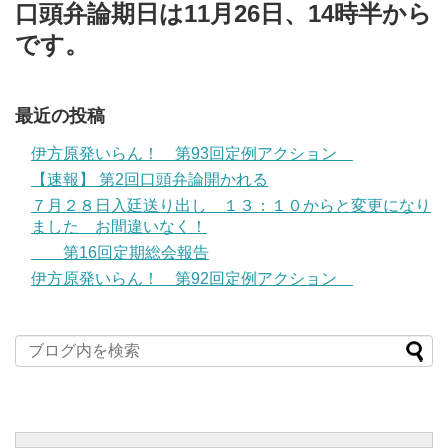
口頭弁論期日は11月26日、14時半から
です。
最近の投稿
伊方原発いらん！ 第93回定例アクション
【速報】 第2回口頭弁論開かれる
７月２８日入廷送り出し １３：１０からと変更になり
ました お間違いなく！
第16回定期総会報告
伊方原発いらん！ 第92回定例アクション