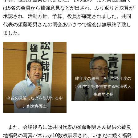
は5名の会員から補強意見などが出され、ふり返りと決算が
承認され、活動方針、予算、役員が確定されました。共同
代表の須藤昭男さんの閉会あいさつで総会は無事終了致し
ました。
昨年度の報告、そして今年度の
活動方針等を提案する松浦秀人
事務局次長
今後の見通しなどを説明する中
川創太弁護士
また、会場後ろには共同代表の須藤昭男さん提供の被災
地福島の写真パネルが10数枚展示され、いまだに続く福島