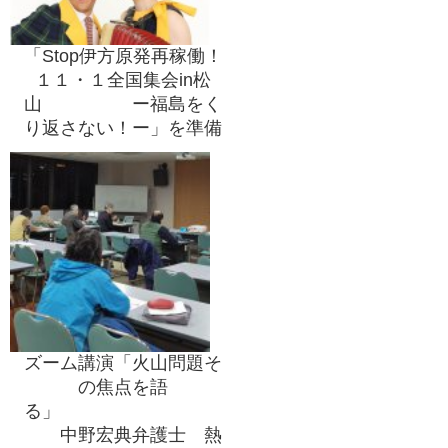
「Stop伊方原発再稼働！
１１・１全国集会in松
山 ー福島をく
り返さない！ー」を準備
ズーム講演「火山問題そ
の焦点を語
る」
中野宏典弁護士 熱