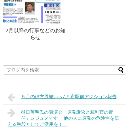
2月以降の行事などのお知
らせ
５月の伊方原発いらん!! 市駅前アクション報告
樋口英明氏の講演会「原発訴訟と裁判官の責
任」レジュメです 他の人に原発の危険性を伝
える手段としてご活用を！！