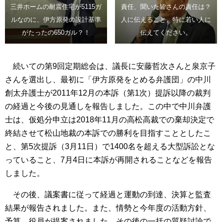
三井ホームの耐震住宅が5115ガ
責任、聞いた皆さんの責任は？
ルなのに、伊方原発の設計基準
人に伝えること、特に若い人に
がたったの650ガル？！
伝えてください。
続いての第9回定期総会は、議長に安藤哲次さんと泉京子
さんを選出し、最初に「伊方原発をとめる弁護団」の中川
創太弁護士が2011年12月の本訴（第1次）提訴以降の裁判
の経過と今後の見通しを報告しました。この中で中川弁護
士は、仮処分申立は2018年11月の高松高裁での棄却決定で
終結させて松山地裁の本訴での勝利を目指すこととしたこ
と、第5次提訴（3月11日）で1400名を超える大型訴訟とな
っていること、7月4日に本訴が再開されることなどを報告
しました。
その後、議案書に従って経過と運動の到達、決算と監査
結果が報告されました。また、情勢と今年度の活動方針、
予算、役員が提案されました。その後の一括の質疑討論で