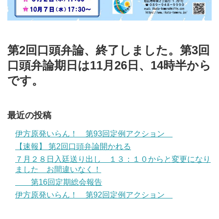
第2回口頭弁論、終了しました。第3回
口頭弁論期日は11月26日、14時半から
です。
最近の投稿
伊方原発いらん！ 第93回定例アクション
【速報】 第2回口頭弁論開かれる
７月２８日入廷送り出し １３：１０からと変更になり
ました お間違いなく！
第16回定期総会報告
伊方原発いらん！ 第92回定例アクション