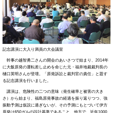
記念講演に大入り満員の大会議室
幹事の越智勇二さんの開会のあいさつで始まり、2014年
に大飯原発の運転差し止めを命じた元・福井地裁裁判長の
樋口英明さんが登壇。「原発訴訟と裁判官の責任」と題す
る記念講演を行いました。
講演は、危険性の二つの意味（発生確率と被害の大き
さ）から始まり、福島原発事故の経過を振り返りつつ、強
振動予測は仮説に過ぎないが、その予測にもとづいて伊方
原発は650ガルの設計基準であること、他方で、近年1000