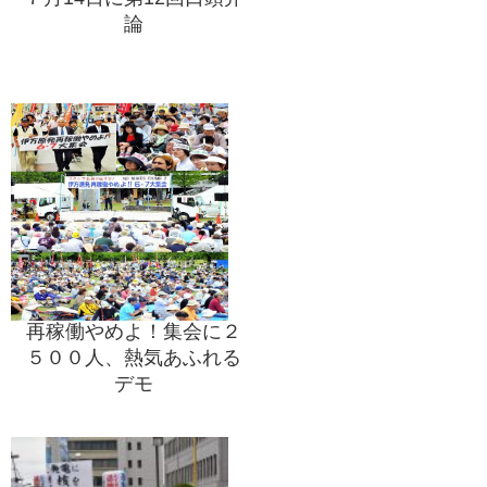
論
再稼働やめよ！集会に２
５００人、熱気あふれる
デモ