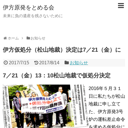
伊方原発をとめる会
未来に負の遺産を残さないために
ホーム
お知らせ
伊方仮処分（松山地裁）決定は7／21（金）に
2017/7/15
2017/8/14
お知らせ
7／21（金）13：10松山地裁で仮処分決定
2016年５月３１
日に私たちが松山
地裁に申し立て
た、伊方原発3号
炉の運転差止命令
を求める仮処分に