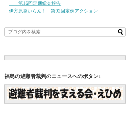
第16回定期総会報告
伊方原発いらん！ 第92回定例アクション
福島の避難者裁判のニュースへのボタン↓