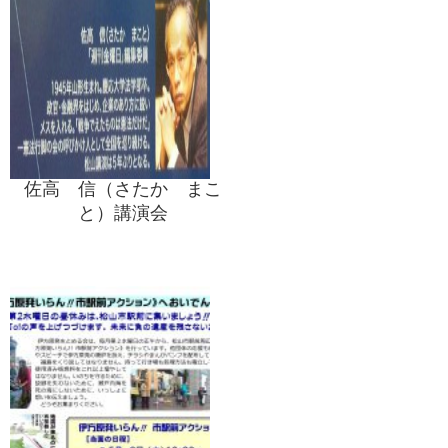
佐高 信（さたか まこ
と）講演会