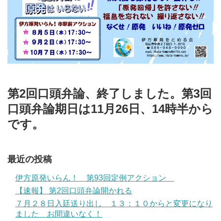
第2回口頭弁論、終了しました。第3回
口頭弁論期日は11月26日、14時半から
です。
最近の投稿
伊方原発いらん！ 第93回定例アクション
【速報】 第2回口頭弁論開かれる
７月２８日入廷送り出し １３：１０からと変更になり
ました お間違いなく！