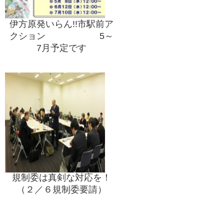
伊方原発いらん!!市駅前ア
クション 5～
7月予定です
規制委は真剣な対応を！
（２／６規制委要請）