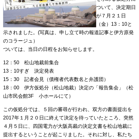
ついて、決定期日
が７月２１日
（金）13：10と
示されました。(写真は、申し立て時の報道記事と伊方原発
のコラージュ）
ついては、当日の日程をお知らせします。
12：50 松山地裁前集合
13：10すぎ 決定発表
15：30 記者会見（債権者代表数名と弁護団）
18：00 伊方仮処分（松山地裁）決定の「報告集会」（松
山市民会館3F 小ホールにて）
この仮処分では、５回の審尋が行われ、双方の書面提出を
2017年１月２０日に終えて決定を待っていたところ、突然
４月５日に、四国電力が大阪高裁の決定文書を松山地裁に
提出するということが起こりました。それに対し、私たち