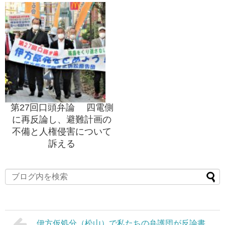
第27回口頭弁論 四電側
に再反論し、避難計画の
不備と人権侵害について
訴える
伊方仮処分（松山）で私たちの弁護団が反論書