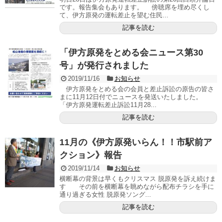
です。報告集会もあります。 傍聴席を埋め尽くし
て、伊方原発の運転差止を望む住民...
記事を読む
「伊方原発をとめる会ニュース第30
号」が発行されました
2019/11/16
お知らせ
伊方原発をとめる会の会員と差止訴訟の原告の皆さ
まに11月12日付でニュースを発送いたしました。
「伊方原発運転差止訴訟11月28...
記事を読む
11月の《伊方原発いらん！！市駅前ア
クション》報告
2019/11/14
お知らせ
横断幕の背景は早くもクリスマス 脱原発を訴え続けま
す その前を横断幕を眺めながら配布チラシを手に
通り過ぎる女性 脱原発ソング...
記事を読む