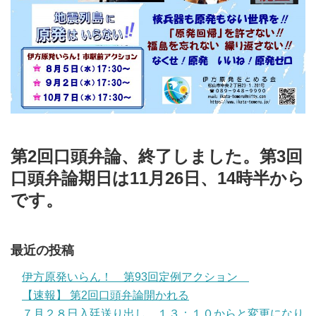
第2回口頭弁論、終了しました。第3回
口頭弁論期日は11月26日、14時半から
です。
最近の投稿
伊方原発いらん！ 第93回定例アクション
【速報】 第2回口頭弁論開かれる
７月２８日入廷送り出し １３：１０からと変更になり