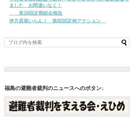
ました お間違いなく！
第16回定期総会報告
伊方原発いらん！ 第92回定例アクション
福島の避難者裁判のニュースへのボタン↓