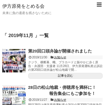
伊方原発をとめる会
未来に負の遺産を残さないために
「 2019年11月 」一覧
第20回口頭弁論が開催されました
2019/11/30
お知らせ
クジラ、横断幕、幟、プラカードと賑やかに歩く原
告・弁護団・支援者 11月28日、伊方原発運転差止訴訟
の第20回口頭弁論が松山地裁で開...
記事を読む
28日の松山地裁・傍聴席を満杯に！
報告集会にもご参加を！
2019/11/27
お知らせ
明日28日は伊方原発運転差止訴訟の第20回口頭弁論日