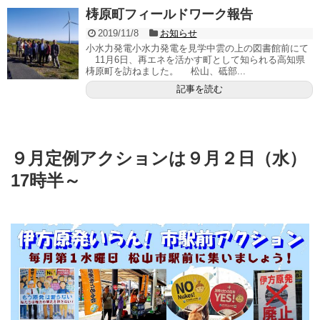
梼原町フィールドワーク報告
2019/11/8
お知らせ
小水力発電小水力発電を見学中雲の上の図書館前にて
11月6日、再エネを活かす町として知られる高知県
梼原町を訪ねました。 松山、砥部...
記事を読む
９月定例アクションは９月２日（水）
17時半～