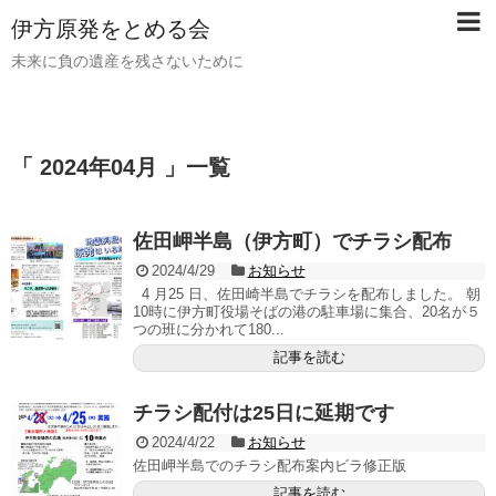
伊方原発をとめる会
未来に負の遺産を残さないために
「 2024年04月 」一覧
佐田岬半島（伊方町）でチラシ配布
2024/4/29
お知らせ
4 月25 日、佐田崎半島でチラシを配布しました。 朝
10時に伊方町役場そばの港の駐車場に集合、20名が５
つの班に分かれて180...
記事を読む
チラシ配付は25日に延期です
2024/4/22
お知らせ
佐田岬半島でのチラシ配布案内ビラ修正版
記事を読む