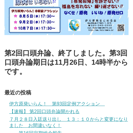
第2回口頭弁論、終了しました。第3回
口頭弁論期日は11月26日、14時半から
です。
最近の投稿
伊方原発いらん！ 第93回定例アクション
【速報】 第2回口頭弁論開かれる
７月２８日入廷送り出し １３：１０からと変更になり
ました お間違いなく！