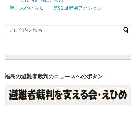
第16回定期総会報告
伊方原発いらん！ 第92回定例アクション
福島の避難者裁判のニュースへのボタン↓