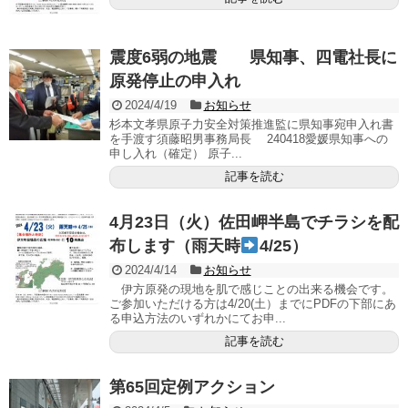
震度6弱の地震 県知事、四電社長に
原発停止の申入れ
2024/4/19
お知らせ
杉本文孝県原子力安全対策推進監に県知事宛申入れ書
を手渡す須藤昭男事務局長 240418愛媛県知事への
申し入れ（確定） 原子...
記事を読む
4月23日（火）佐田岬半島でチラシを配
布します（雨天時
4/25）
2024/4/14
お知らせ
伊方原発の現地を肌で感じことの出来る機会です。
ご参加いただける方は4/20(土）までにPDFの下部にあ
る申込方法のいずれかにてお申...
記事を読む
第65回定例アクション