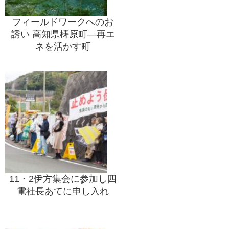
フィールドワークへのお
誘い 高知県梼原町―再エ
ネを活かす町
11・2伊方集会に参加し四
電社長あてに申し入れ