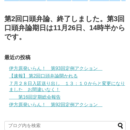
第2回口頭弁論、終了しました。第3回
口頭弁論期日は11月26日、14時半から
です。
最近の投稿
伊方原発いらん！ 第93回定例アクション
【速報】 第2回口頭弁論開かれる
７月２８日入廷送り出し １３：１０からと変更になり
ました お間違いなく！
第16回定期総会報告
伊方原発いらん！ 第92回定例アクション