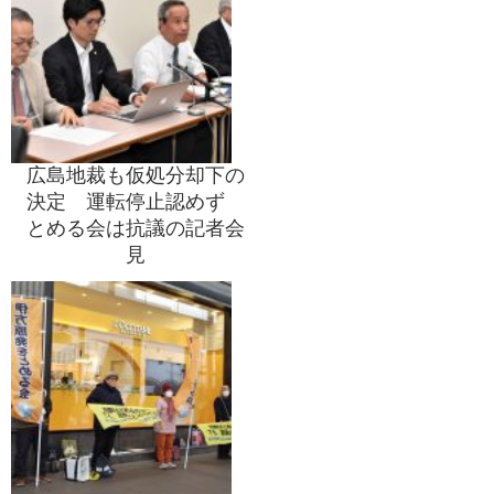
広島地裁も仮処分却下の
決定 運転停止認めず
とめる会は抗議の記者会
見