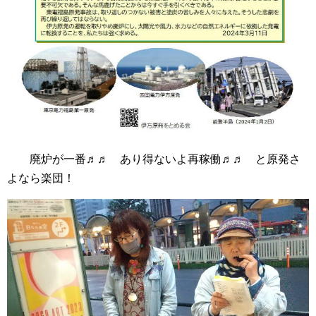
廃炉が一番♬♬ あり得ないよ再稼働♬♬ と原発さ
よなら楽団！