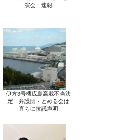
演会 速報
伊方3号機広島高裁不当決
定 弁護団・とめる会は
直ちに抗議声明