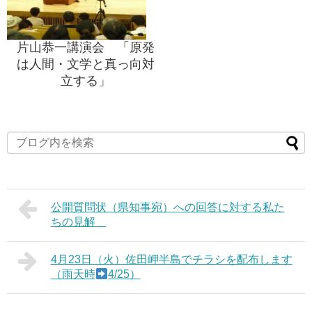
片山恭一講演会 「原発
は人間・文学と真っ向対
立する」
公開質問状（県知事宛）への回答に対する私た
ちの見解
4月23日（火）佐田岬半島でチラシを配布します
（雨天時
4/25）