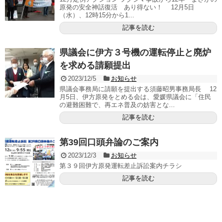
原発の安全神話復活 あり得ない！ 12月5日
（水）、12時15分から1...
記事を読む
県議会に伊方３号機の運転停止と廃炉
を求める請願提出
2023/12/5
お知らせ
県議会事務局に請願を提出する須藤昭男事務局長 12
月5日、伊方原発をとめる会は、愛媛県議会に「住民
の避難困難で、再エネ普及の妨害とな...
記事を読む
第39回口頭弁論のご案内
2023/12/3
お知らせ
第３９回伊方原発運転差止訴訟案内チラシ
記事を読む