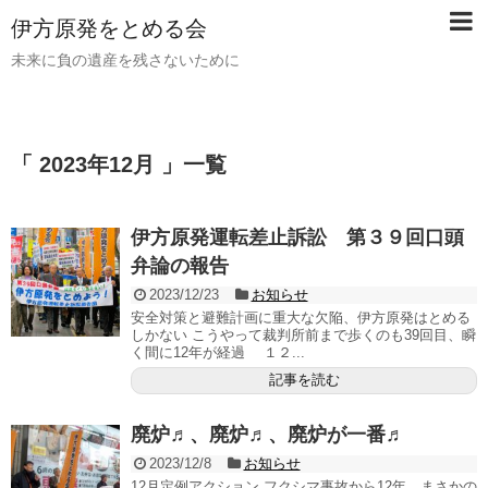
伊方原発をとめる会
未来に負の遺産を残さないために
「 2023年12月 」一覧
伊方原発運転差止訴訟 第３９回口頭
弁論の報告
2023/12/23
お知らせ
安全対策と避難計画に重大な欠陥、伊方原発はとめる
しかない こうやって裁判所前まで歩くのも39回目、瞬
く間に12年が経過 １２...
記事を読む
廃炉♬、廃炉♬、廃炉が一番♬
2023/12/8
お知らせ
12月定例アクション フクシマ事故から12年 まさかの