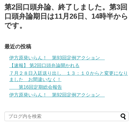
第2回口頭弁論、終了しました。第3回
口頭弁論期日は11月26日、14時半から
です。
最近の投稿
伊方原発いらん！ 第93回定例アクション
【速報】 第2回口頭弁論開かれる
７月２８日入廷送り出し １３：１０からと変更になり
ました お間違いなく！
第16回定期総会報告
伊方原発いらん！ 第92回定例アクション