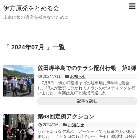
伊方原発をとめる会
未来に負の遺産を残さないために
「 2024年07月 」一覧
佐田岬半島でのチラシ配付行動 第2弾
2024/7/11
お知らせ
7月8日、伊方町役場そばの駐車場に9時半に集合
し、13人が数班に分かれてチラシのポスティングを行
いました。今回は九町と湊浦周辺に約...
記事を読む
第68回定例アクション
2024/7/5
お知らせ
うだるような夕暮れ、アーケードでも日傘の姿があり
ました ７月３日の17時半から、松山市駅改札口付近