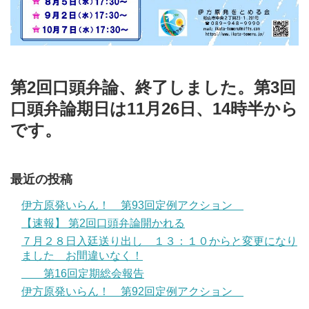
第2回口頭弁論、終了しました。第3回
口頭弁論期日は11月26日、14時半から
です。
最近の投稿
伊方原発いらん！ 第93回定例アクション
【速報】 第2回口頭弁論開かれる
７月２８日入廷送り出し １３：１０からと変更になり
ました お間違いなく！
第16回定期総会報告
伊方原発いらん！ 第92回定例アクション