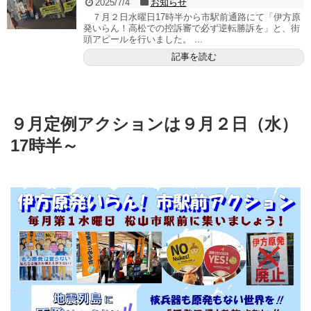
2025/7/4
お知らせ
７月２日水曜日17時半から市駅前通路にて「伊方原
発いらん！高松での控訴審で必ず逆転勝訴を」と、街
頭アピールを行いました。 ...
記事を読む
９月定例アクションは９月２日（水）
17時半～