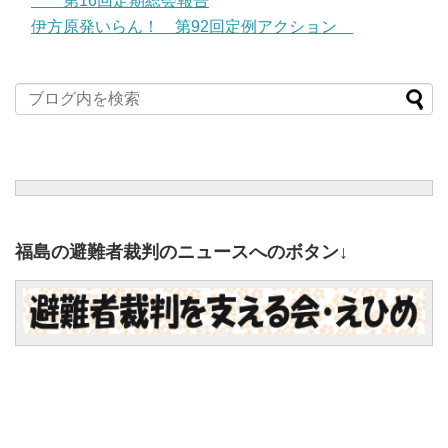
第16回定期総会報告
伊方原発いらん！ 第92回定例アクション
福島の避難者裁判のニュースへのボタン↓