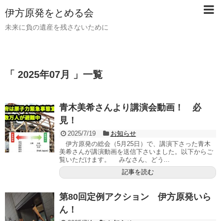
伊方原発をとめる会
未来に負の遺産を残さないために
「 2025年07月 」一覧
青木美希さんより講演会動画！ 必
見！
2025/7/19
お知らせ
伊方原発の総会（5月25日）で、講演下さった青木
美希さんが講演動画を送信下さいました。以下からご
覧いただけます。 みなさん、どう...
記事を読む
第80回定例アクション 伊方原発いら
ん！