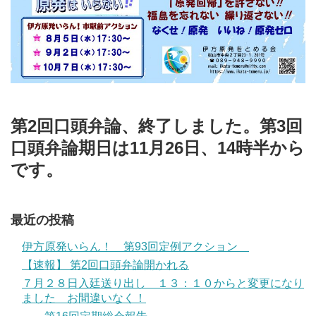
第2回口頭弁論、終了しました。第3回
口頭弁論期日は11月26日、14時半から
です。
最近の投稿
伊方原発いらん！ 第93回定例アクション
【速報】 第2回口頭弁論開かれる
７月２８日入廷送り出し １３：１０からと変更になり
ました お間違いなく！