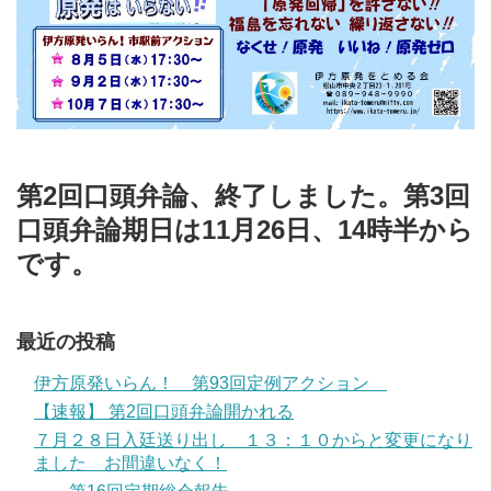
第2回口頭弁論、終了しました。第3回
口頭弁論期日は11月26日、14時半から
です。
最近の投稿
伊方原発いらん！ 第93回定例アクション
【速報】 第2回口頭弁論開かれる
７月２８日入廷送り出し １３：１０からと変更になり
ました お間違いなく！