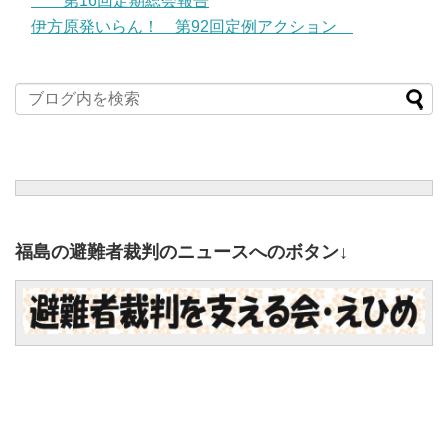
第16回定期総会報告
伊方原発いらん！ 第92回定例アクション
福島の避難者裁判のニュースへのボタン↓