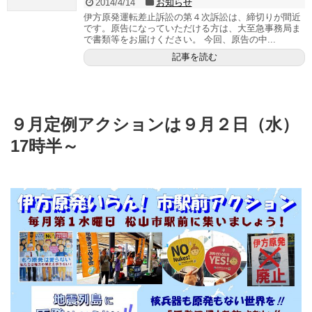
2014/4/14
お知らせ
伊方原発運転差止訴訟の第４次訴訟は、締切りが間近
です。原告になっていただける方は、大至急事務局ま
で書類等をお届けください。 今回、原告の中...
記事を読む
９月定例アクションは９月２日（水）
17時半～