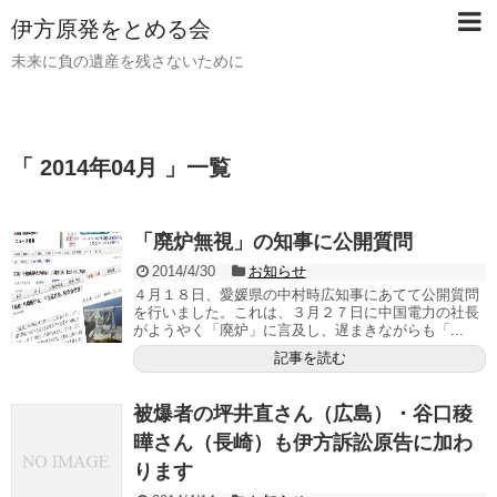
伊方原発をとめる会
未来に負の遺産を残さないために
「 2014年04月 」一覧
「廃炉無視」の知事に公開質問
2014/4/30
お知らせ
４月１８日、愛媛県の中村時広知事にあてて公開質問
を行いました。これは、３月２７日に中国電力の社長
がようやく「廃炉」に言及し、遅まきながらも「...
記事を読む
被爆者の坪井直さん（広島）・谷口稜
曄さん（長崎）も伊方訴訟原告に加わ
ります