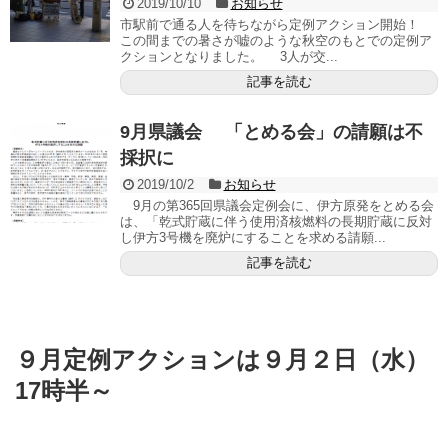
2019/10/10
お知らせ
市駅前で通る人を待ちながら定例アクション開始！
この間までの暑さが嘘のような秋空のもとでの定例ア
クションとなりました。 3人が交...
記事を読む
9月県議会 「とめる会」の請願は不
採択に
2019/10/2
お知らせ
9月の第365回県議会定例会に、伊方原発をとめる会
は、「乾式貯蔵に伴う使用済核燃料の長期貯蔵に反対
し伊方3号機を廃炉にすることを求める請願...
記事を読む
９月定例アクションは９月２日（水）
17時半～