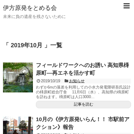
伊方原発をとめる会
未来に負の遺産を残さないために
「 2019年10月 」一覧
フィールドワークへのお誘い 高知県梼
原町―再エネを活かす町
2019/10/19
お知らせ
わずか6mの落差を利用しての小水力発電隈研吾氏設計
の梼原町総合庁舎 11月6日（水）、高知県の梼原町
を訪ねます。梼原町は人口3000...
記事を読む
10月の《伊方原発いらん！！ 市駅前ア
クション》報告