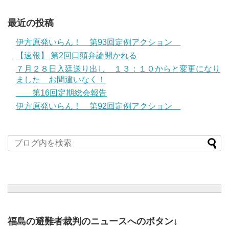
最近の投稿
伊方原発いらん！ 第93回定例アクション
【速報】 第2回口頭弁論開かれる
７月２８日入廷送り出し １３：１０からと変更になり
ました お間違いなく！
第16回定期総会報告
伊方原発いらん！ 第92回定例アクション
福島の避難者裁判のニュースへのボタン↓