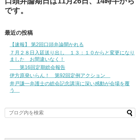
口頭弁論期日は11月26日、14時半から
です。
最近の投稿
【速報】 第2回口頭弁論開かれる
７月２８日入廷送り出し １３：１０からと変更になり
ました お間違いなく！
第16回定期総会報告
伊方原発いらん！ 第92回定例アクション
井戸謙一弁護士の総会記念講演に深い感動が会場を覆
う