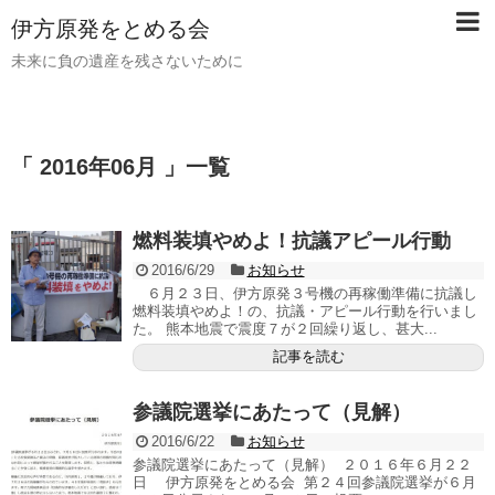
伊方原発をとめる会
未来に負の遺産を残さないために
「 2016年06月 」一覧
燃料装填やめよ！抗議アピール行動
2016/6/29
お知らせ
６月２３日、伊方原発３号機の再稼働準備に抗議し
燃料装填やめよ！の、抗議・アピール行動を行いまし
た。 熊本地震で震度７が２回繰り返し、甚大...
記事を読む
参議院選挙にあたって（見解）
2016/6/22
お知らせ
参議院選挙にあたって（見解） ２０１６年６月２２
日 伊方原発をとめる会 第２４回参議院選挙が６月