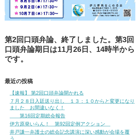
第2回口頭弁論、終了しました。第3回
口頭弁論期日は11月26日、14時半から
です。
最近の投稿
【速報】 第2回口頭弁論開かれる
７月２８日入廷送り出し １３：１０からと変更になり
ました お間違いなく！
第16回定期総会報告
伊方原発いらん！ 第92回定例アクション
井戸謙一弁護士の総会記念講演に深い感動が会場を覆
う