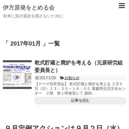
伊方原発をとめる会
未来に負の遺産を残さないために
「 2017年01月 」一覧
乾式貯蔵と廃炉を考える（元原研労組
委員長と）
2017/1/26
お知らせ
【テーマ別学習会】 乾式貯蔵と廃炉を考える ２月５
日（日）１３：３０～１６：００ 愛媛県生活文化セン
ター ２階 第１研修室にて 講師...
記事を読む
９月定例アクションは９月２日（水）