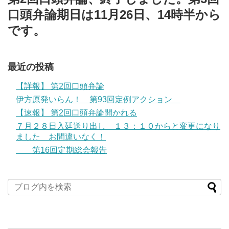
口頭弁論期日は11月26日、14時半から
です。
最近の投稿
【詳報】 第2回口頭弁論
伊方原発いらん！ 第93回定例アクション
【速報】 第2回口頭弁論開かれる
７月２８日入廷送り出し １３：１０からと変更になり
ました お間違いなく！
第16回定期総会報告