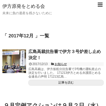
伊方原発をとめる会
未来に負の遺産を残さないために
「 2017年12月 」一覧
広島高裁抗告審で伊方３号炉差し止め
決定！
2017/12/13
お知らせ
広島高裁は、伊方仮処分抗告審で3号機の運転差止の
決定を行いました。 171213伊方とめる弁護団とめる
会連名の声明 171213広島...
記事を読む
９月定例アクションは９月２日（水）