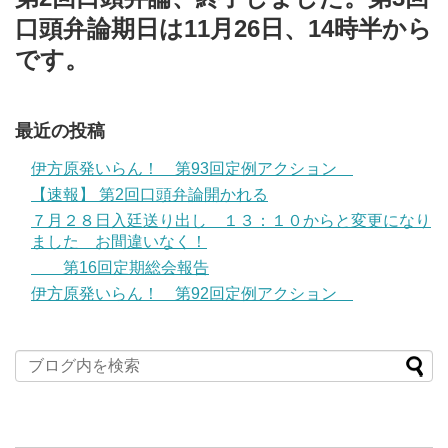
口頭弁論期日は11月26日、14時半から
です。
最近の投稿
伊方原発いらん！ 第93回定例アクション
【速報】 第2回口頭弁論開かれる
７月２８日入廷送り出し １３：１０からと変更になり
ました お間違いなく！
第16回定期総会報告
伊方原発いらん！ 第92回定例アクション