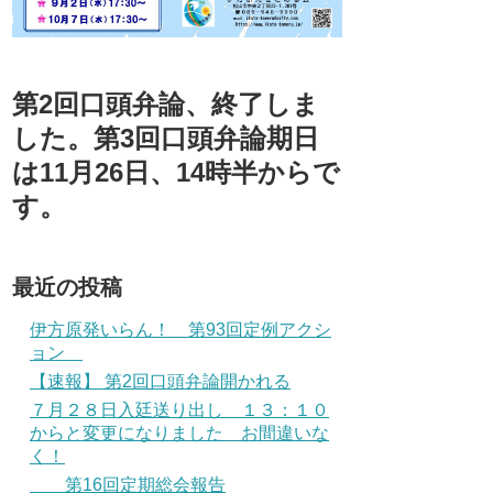
第2回口頭弁論、終了しま
した。第3回口頭弁論期日
は11月26日、14時半からで
す。
最近の投稿
伊方原発いらん！ 第93回定例アクシ
ョン
【速報】 第2回口頭弁論開かれる
７月２８日入廷送り出し １３：１０
からと変更になりました お間違いな
く！
第16回定期総会報告