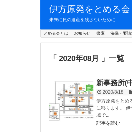
伊方原発をとめる会
未来に負の遺産を残さないために
とめる会とは
お知らせ
書庫
決議・要請
「 2020年08月 」一覧
新事務所(
2020/8/18
伊方原発をとめ
に移ります。 
域で...
記事を読む