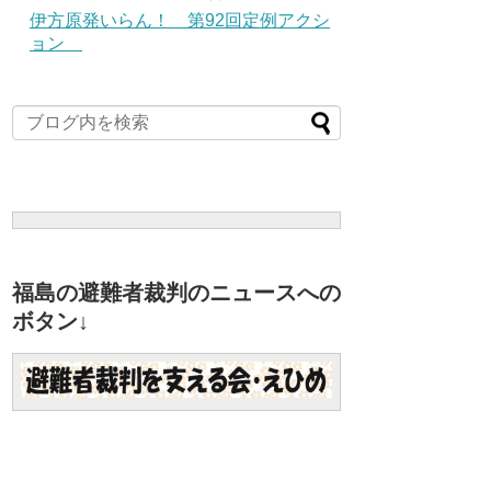
伊方原発いらん！ 第92回定例アクシ
ョン
福島の避難者裁判のニュースへの
ボタン↓