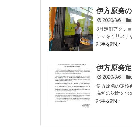
伊方原発の
2020/8/6
8月定例アクショ
シマをくり返すな
記事を読む
伊方原発
2020/8/6
伊方原発の定検
廃炉の決断を求め
記事を読む