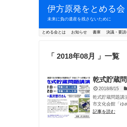
伊方原発をとめる会
未来に負の遺産を残さないために
とめる会とは
お知らせ
書庫
決議・要請
「 2018年08月 」一覧
乾式貯蔵問
2018/8/15
乾式貯蔵問題講演会
市文化会館「ゆめ
記事を読む