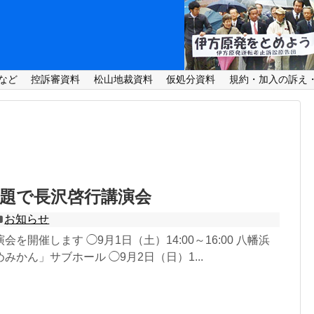
など
控訴審資料
松山地裁資料
仮処分資料
規約・加入の訴え
題で長沢啓行講演会
お知らせ
を開催します ◯9月1日（土）14:00～16:00 八幡浜
みかん」サブホール ◯9月2日（日）1...