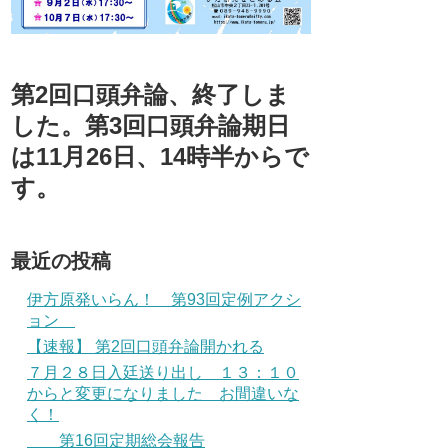
第2回口頭弁論、終了しま
した。第3回口頭弁論期日
は11月26日、14時半からで
す。
最近の投稿
伊方原発いらん！ 第93回定例アクシ
ョン
【速報】 第2回口頭弁論開かれる
７月２８日入廷送り出し １３：１０
からと変更になりました お間違いな
く！
第16回定期総会報告