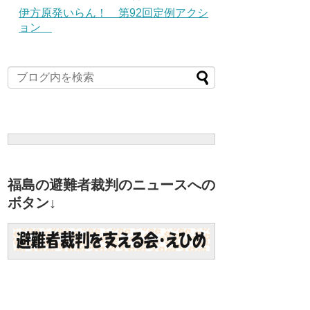
伊方原発いらん！ 第92回定例アクシ
ョン
福島の避難者裁判のニュースへの
ボタン↓