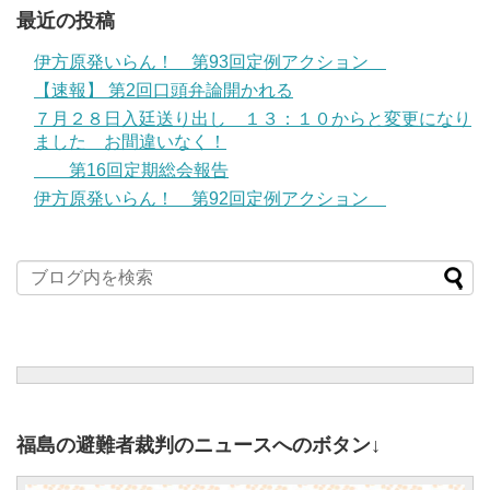
最近の投稿
伊方原発いらん！ 第93回定例アクション
【速報】 第2回口頭弁論開かれる
７月２８日入廷送り出し １３：１０からと変更になり
ました お間違いなく！
第16回定期総会報告
伊方原発いらん！ 第92回定例アクション
福島の避難者裁判のニュースへのボタン↓