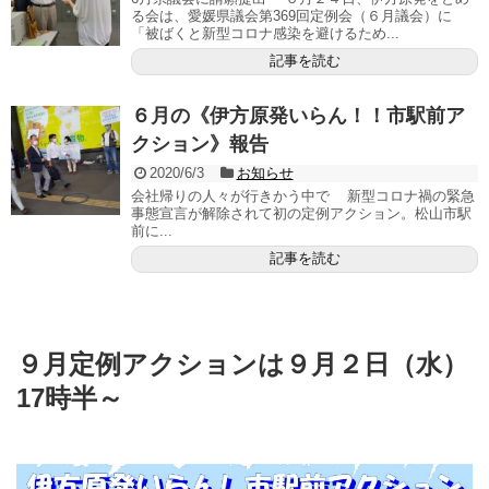
る会は、愛媛県議会第369回定例会（６月議会）に
「被ばくと新型コロナ感染を避けるため...
記事を読む
６月の《伊方原発いらん！！市駅前ア
クション》報告
2020/6/3
お知らせ
会社帰りの人々が行きかう中で 新型コロナ禍の緊急
事態宣言が解除されて初の定例アクション。松山市駅
前に...
記事を読む
９月定例アクションは９月２日（水）
17時半～