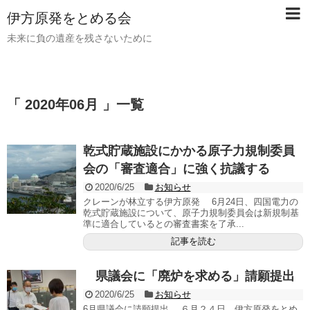
伊方原発をとめる会
未来に負の遺産を残さないために
「 2020年06月 」一覧
乾式貯蔵施設にかかる原子力規制委員
会の「審査適合」に強く抗議する
2020/6/25
お知らせ
クレーンが林立する伊方原発 6月24日、四国電力の
乾式貯蔵施設について、原子力規制委員会は新規制基
準に適合しているとの審査書案を了承...
記事を読む
県議会に「廃炉を求める」請願提出
2020/6/25
お知らせ
6月県議会に請願提出 ６月２４日、伊方原発をとめ