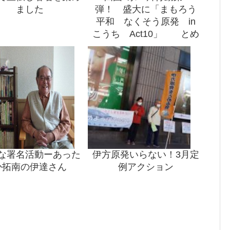
ました
弾！ 盛大に「まもろう
平和 なくそう原発 in
こうち Act10」 とめ
る会事務局も参加！
な署名活動ーあった
伊方原発いらない！3月定
か拓南の伊達さん
例アクション