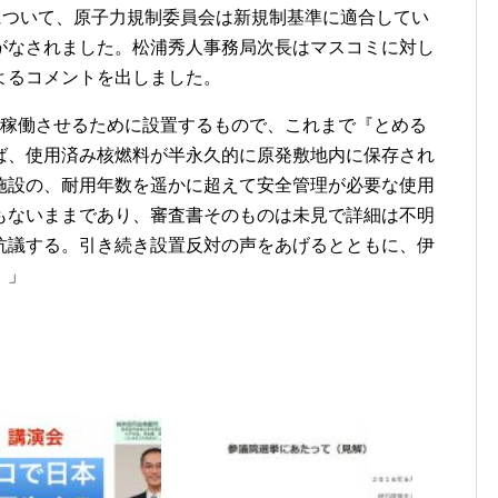
について、原子力規制委員会は新規制基準に適合してい
がなされました。松浦秀人事務局次長はマスコミに対し
よるコメントを出しました。
に稼働させるために設置するもので、これまで『とめる
ば、使用済み核燃料が半永久的に原発敷地内に保存され
施設の、耐用年数を遥かに超えて安全管理が必要な使用
もないままであり、審査書そのものは未見で詳細は不明
抗議する。引き続き設置反対の声をあげるとともに、伊
。」