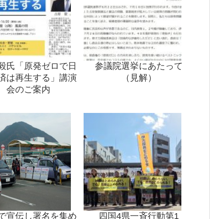
毅氏「原発ゼロで日
参議院選挙にあたって
済は再生する」講演
（見解）
会のご案内
で宣伝し署名を集め
四国4県一斉行動第1