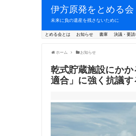
伊方原発をとめる会
未来に負の遺産を残さないために
とめる会とは
お知らせ
書庫
決議・要請
ホーム
お知らせ
乾式貯蔵施設にかか
適合」に強く抗議す