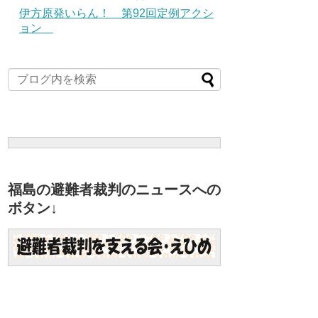
伊方原発いらん！ 第92回定例アクシ
ョン
福島の避難者裁判のニュースへの
ボタン↓