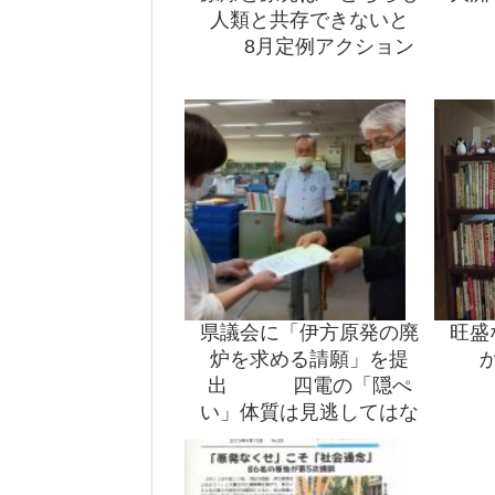
人類と共存できないと
8月定例アクション
県議会に「伊方原発の廃
旺盛
炉を求める請願」を提
出 四電の「隠ぺ
い」体質は見逃してはな
らず、避難が困難な伊方
原発は廃炉しかない