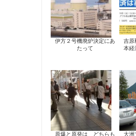
伊方２号機廃炉決定にあ
吉原
たって
本経
原爆と原発は どちらも
大洲