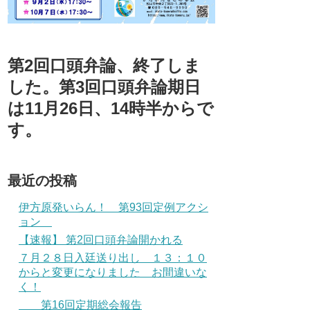
第2回口頭弁論、終了しま
した。第3回口頭弁論期日
は11月26日、14時半からで
す。
最近の投稿
伊方原発いらん！ 第93回定例アクシ
ョン
【速報】 第2回口頭弁論開かれる
７月２８日入廷送り出し １３：１０
からと変更になりました お間違いな
く！
第16回定期総会報告