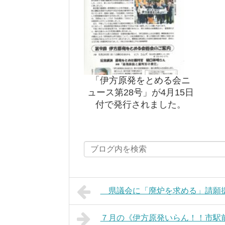
「伊方原発をとめる会ニ
ュース第28号」が4月15日
付で発行されました。
県議会に「廃炉を求める」請願
７月の《伊方原発いらん！！市駅