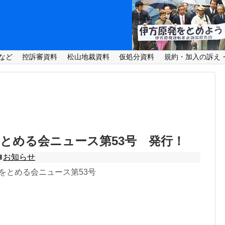
など
控訴審資料
松山地裁資料
仮処分資料
規約・加入の訴え
とめる会ニュース第53号 発行！
お知らせ
原発をとめる会ニュース第53号