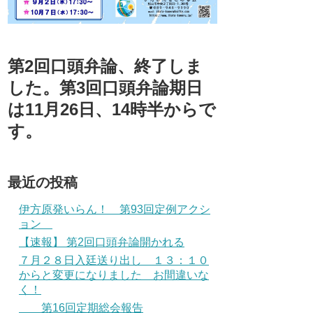
第2回口頭弁論、終了しま
した。第3回口頭弁論期日
は11月26日、14時半からで
す。
最近の投稿
伊方原発いらん！ 第93回定例アクシ
ョン
【速報】 第2回口頭弁論開かれる
７月２８日入廷送り出し １３：１０
からと変更になりました お間違いな
く！
第16回定期総会報告