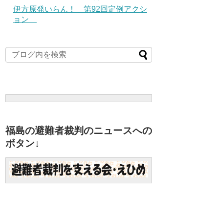
伊方原発いらん！ 第92回定例アクシ
ョン
福島の避難者裁判のニュースへの
ボタン↓