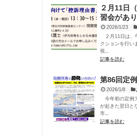
２月11日
習会があ
2026/1/23
２月11日は、午
クションを行い
視...
記事を読む
第86回
2026/1/8
今年初の定例ア
が起きた翌日と
市...
記事を読む