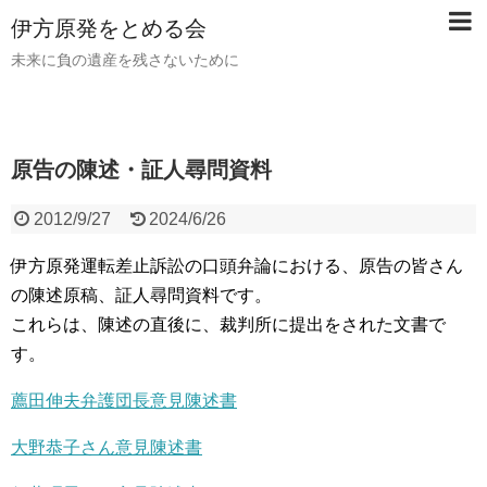
伊方原発をとめる会
未来に負の遺産を残さないために
原告の陳述・証人尋問資料
2012/9/27
2024/6/26
伊方原発運転差止訴訟の口頭弁論における、原告の皆さん
の陳述原稿、証人尋問資料です。
これらは、陳述の直後に、裁判所に提出をされた文書で
す。
薦田伸夫弁護団長意見陳述書
大野恭子さん意見陳述書