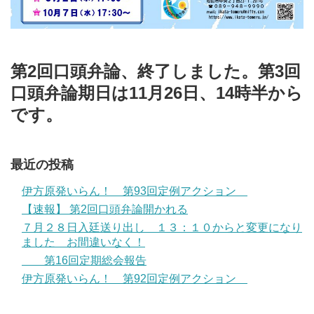
第2回口頭弁論、終了しました。第3回
口頭弁論期日は11月26日、14時半から
です。
最近の投稿
伊方原発いらん！ 第93回定例アクション
【速報】 第2回口頭弁論開かれる
７月２８日入廷送り出し １３：１０からと変更になり
ました お間違いなく！
第16回定期総会報告
伊方原発いらん！ 第92回定例アクション