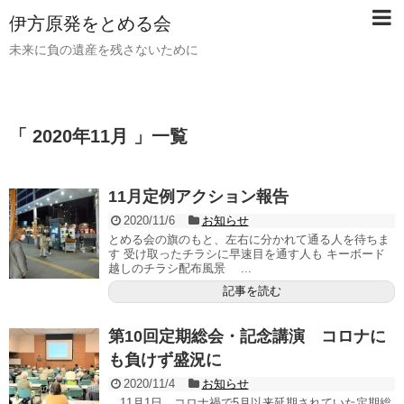
伊方原発をとめる会
未来に負の遺産を残さないために
「 2020年11月 」一覧
11月定例アクション報告
2020/11/6
お知らせ
とめる会の旗のもと、左右に分かれて通る人を待ちま
す 受け取ったチラシに早速目を通す人も キーボード
越しのチラシ配布風景 ...
記事を読む
第10回定期総会・記念講演 コロナに
も負けず盛況に
2020/11/4
お知らせ
11月1日、コロナ禍で5月以来延期されていた定期総