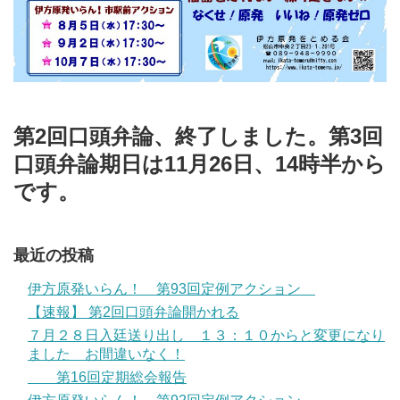
第2回口頭弁論、終了しました。第3回
口頭弁論期日は11月26日、14時半から
です。
最近の投稿
伊方原発いらん！ 第93回定例アクション
【速報】 第2回口頭弁論開かれる
７月２８日入廷送り出し １３：１０からと変更になり
ました お間違いなく！
第16回定期総会報告