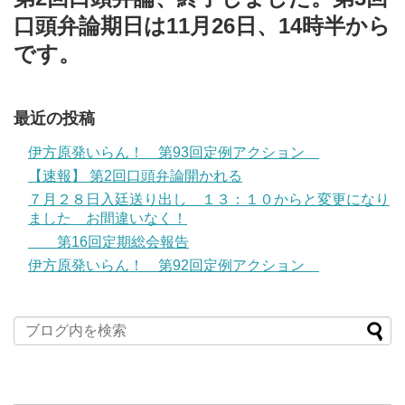
口頭弁論期日は11月26日、14時半から
です。
最近の投稿
伊方原発いらん！ 第93回定例アクション
【速報】 第2回口頭弁論開かれる
７月２８日入廷送り出し １３：１０からと変更になり
ました お間違いなく！
第16回定期総会報告
伊方原発いらん！ 第92回定例アクション