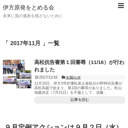
伊方原発をとめる会
未来に負の遺産を残さないために
「 2017年11月 」一覧
高松抗告審第１回審尋（11/16）が行わ
れました
2017/11/16
お知らせ
11月16日、伊方3号炉運転差止仮処分の即時抗告審が
高松高裁で始まり、第1回の審尋がありました。松山
地裁決定（7月21日）を不服として、須藤...
記事を読む
９月定例アクションは９月２日（水）