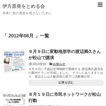
伊方原発をとめる会
未来に負の遺産を残さないために
「 2012年08月 」一覧
９月９日に変動地形学の渡辺満久さん
が松山で講演
2012/8/19
お知らせ
９月９日に子規記念博物館で開催する 渡辺満久講演会
の案内チラシが完成しました。 チラシにありますとお
り、渡辺さんは大飯原発の直下に活断層が存...
記事を読む
８月１９日に市民ネットワークが松山
行動