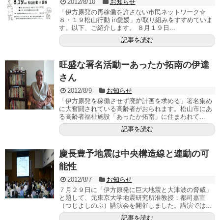
2012/8/10
お知らせ
「伊方原発の再稼働を許さない市民ネットワーク☆
８・１９松山行動 in愛媛」が取り組みをすすめていま
す。以下、ご紹介します。 ８月１９日...
記事を読む
旺盛な署名活動ーあったか拓南の伊達
さん
2012/8/9
お知らせ
「伊方原発を稼働させず廃炉計画を求める」署名集め
に大奮闘されている高齢者がおられます。松山市にあ
る高齢者福祉施設「あったか拓南」に住まわれて...
記事を読む
慶長豊予地震は中央構造線と連動の可
能性
2012/8/7
お知らせ
７月２９日に「伊方原発に巨大地震と大津波の脅威」
と題して、元東京大学地震研究所准教授：都司嘉宣
（つじよしのぶ）講演会を開催しました。講演では...
記事を読む