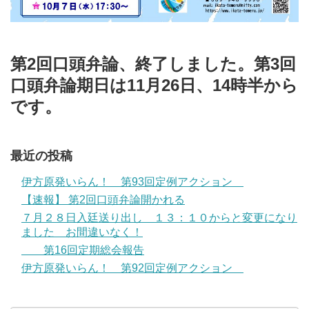
第2回口頭弁論、終了しました。第3回
口頭弁論期日は11月26日、14時半から
です。
最近の投稿
伊方原発いらん！ 第93回定例アクション
【速報】 第2回口頭弁論開かれる
７月２８日入廷送り出し １３：１０からと変更になり
ました お間違いなく！
第16回定期総会報告
伊方原発いらん！ 第92回定例アクション