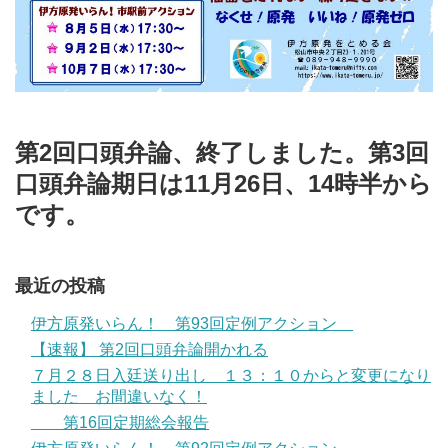
第2回口頭弁論、終了しました。第3回
口頭弁論期日は11月26日、14時半から
です。
最近の投稿
伊方原発いらん！ 第93回定例アクション
【速報】 第2回口頭弁論開かれる
７月２８日入廷送り出し １３：１０からと変更になり
ました お間違いなく！
第16回定期総会報告