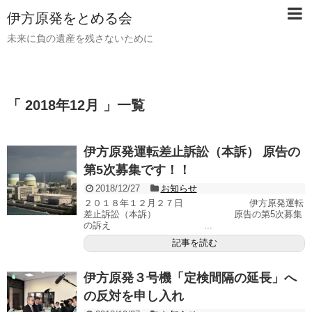
伊方原発をとめる会
未来に負の遺産を残さないために
「 2018年12月 」一覧
伊方原発運転差止訴訟（本訴） 原告の
第5次募集です！！
2018/12/27
お知らせ
２０１８年１２月２７日 伊方原発運転
差止訴訟（本訴） 原告の第5次募集
の訴え ...
記事を読む
伊方原発３号機「定検間隔の延長」へ
の反対を申し入れ