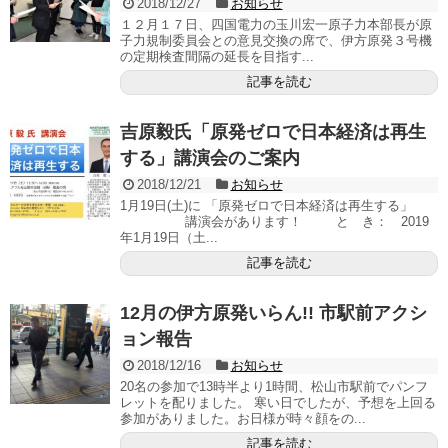
2018/12/27
お知らせ
１２月１７日、四国電力の玉川宏一原子力本部長が原
子力規制委員会との意見交換の席で、伊方原発３号機
の定期検査間隔の延長を目指す...
記事を読む
吉原毅氏「原発ゼロで日本経済は再生
する」講演会のご案内
2018/12/21
お知らせ
1月19日(土)に 「原発ゼロで日本経済は再生する」
講演会があります！ と き： 2019
年1月19日（土...
記事を読む
12月の伊方原発いらん!! 市駅前アクシ
ョン報告
2018/12/16
お知らせ
20名の参加で13時半より1時間、松山市駅前でパンフ
レットを配りました。 寒い日でしたが、予想を上回る
参加がありました。お日様が時々顔をの...
記事を読む