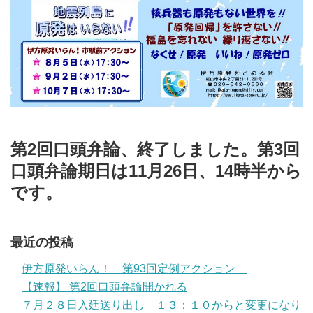
第2回口頭弁論、終了しました。第3回
口頭弁論期日は11月26日、14時半から
です。
最近の投稿
伊方原発いらん！ 第93回定例アクション
【速報】 第2回口頭弁論開かれる
７月２８日入廷送り出し １３：１０からと変更になり