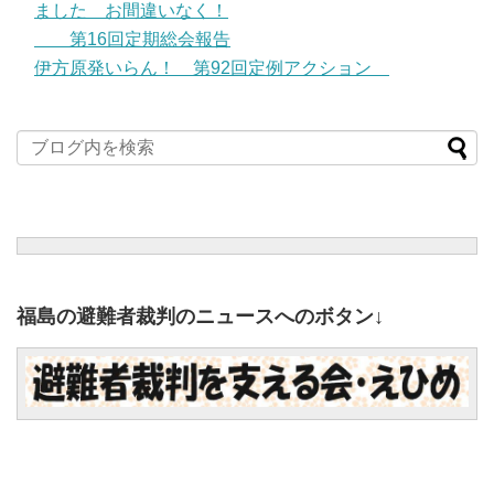
ました お間違いなく！
第16回定期総会報告
伊方原発いらん！ 第92回定例アクション
福島の避難者裁判のニュースへのボタン↓