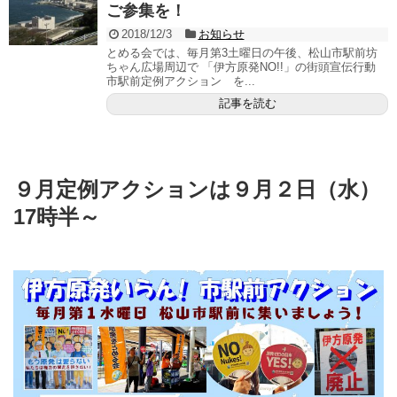
ご参集を！
2018/12/3
お知らせ
とめる会では、毎月第3土曜日の午後、松山市駅前坊
ちゃん広場周辺で 「伊方原発NO!!」の街頭宣伝行動
市駅前定例アクション を...
記事を読む
９月定例アクションは９月２日（水）
17時半～