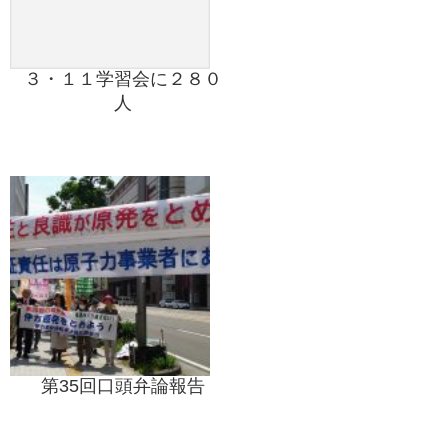
３・１１学習会に２８０
人
第35回口頭弁論報告