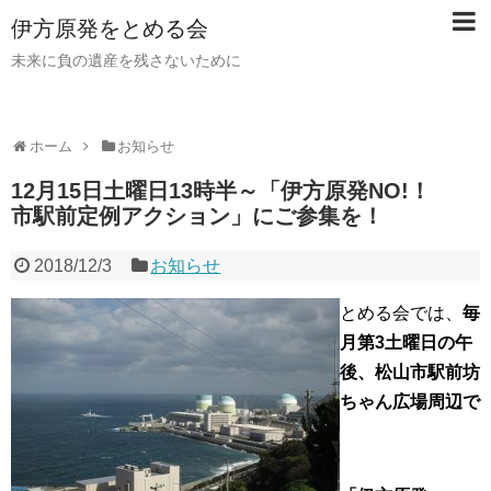
伊方原発をとめる会
未来に負の遺産を残さないために
ホーム
お知らせ
12月15日土曜日13時半～「伊方原発NO!！
市駅前定例アクション」にご参集を！
2018/12/3
お知らせ
とめる会では、
毎
月第3土曜日の午
後、松山市駅前坊
ちゃん広場周辺で