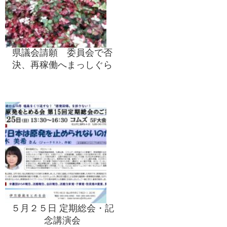
県議会請願 委員会で否
決、再稼働へまっしぐら
５月２５日 定期総会・記
念講演会