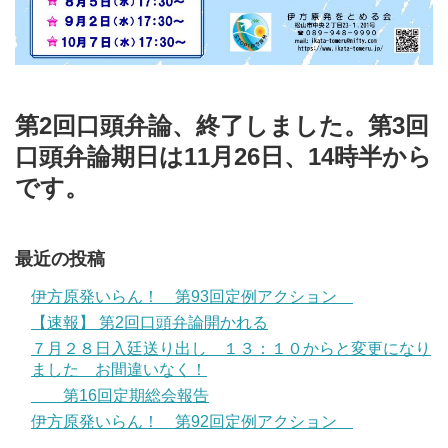
第2回口頭弁論、終了しました。第3回
口頭弁論期日は11月26日、14時半から
です。
最近の投稿
伊方原発いらん！ 第93回定例アクション
【速報】 第2回口頭弁論開かれる
７月２８日入廷送り出し １３：１０からと変更になり
ました お間違いなく！
第16回定期総会報告
伊方原発いらん！ 第92回定例アクション