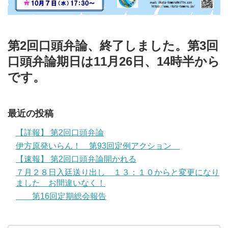
第2回口頭弁論、終了しました。第3回
口頭弁論期日は11月26日、14時半から
です。
最近の投稿
【詳報】 第2回口頭弁論
伊方原発いらん！ 第93回定例アクション
【速報】 第2回口頭弁論開かれる
７月２８日入廷送り出し １３：１０からと変更になり
ました お間違いなく！
第16回定期総会報告