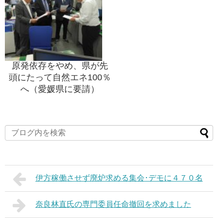
原発依存をやめ、県が先
頭にたって自然エネ100％
へ（愛媛県に要請）
伊方稼働させず廃炉求める集会･デモに４７０名
奈良林直氏の専門委員任命撤回を求めました