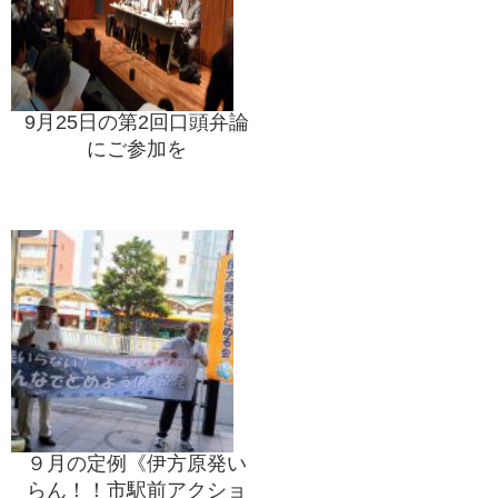
9月25日の第2回口頭弁論
にご参加を
９月の定例《伊方原発い
らん！！市駅前アクショ