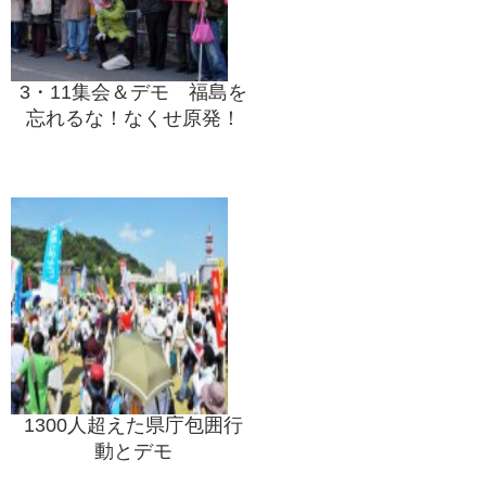
3・11集会＆デモ 福島を
忘れるな！なくせ原発！
1300人超えた県庁包囲行
動とデモ