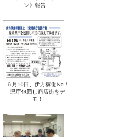
ン》報告
６月10日、伊方稼働No！
県庁包囲し商店街をデ
モ！