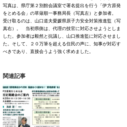
写真は、県庁第２別館会議室で署名提出を行う「伊方原発
をとめる会」の草薙順一事務局長（写真左）と参加者。
受け取るのは、山口道夫愛媛県原子力安全対策推進監（写
真右）。 当初県側は、代理の技官に対応させようとしま
した。参加者は毅然と抗議し、山口推進監に対応させまし
た。そして、２０万筆を超える住民の声に、知事が対応す
べきであり、直接会うよう強く求めました。
関連記事