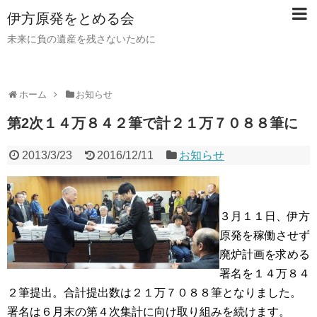
伊方原発をとめる会
未来に負の遺産を残さないために
ホーム
お知らせ
第2次１４万８４２筆で計２１万７０８８筆に
2013/3/23
2016/12/11
お知らせ
３月１１日、伊方
原発を稼働させず
廃炉計画を求める
署名を１４万８４
２筆提出。合計提出数は２１万７０８８筆となりました。
署名は６月末の第４次集計に向け取り組みを続けます。