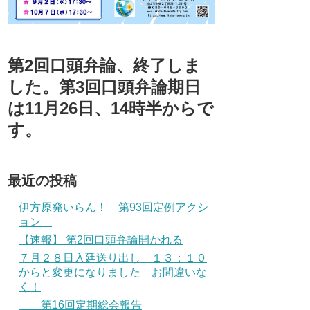
第2回口頭弁論、終了しま
した。第3回口頭弁論期日
は11月26日、14時半からで
す。
最近の投稿
伊方原発いらん！ 第93回定例アクシ
ョン
【速報】 第2回口頭弁論開かれる
７月２８日入廷送り出し １３：１０
からと変更になりました お間違いな
く！
第16回定期総会報告