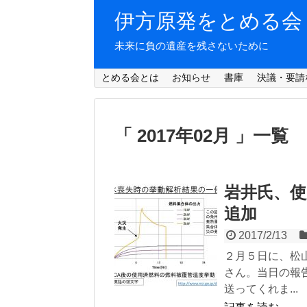
伊方原発をとめる会
未来に負の遺産を残さないために
とめる会とは
お知らせ
書庫
決議・要請
「 2017年02月 」一覧
岩井氏、
追加
2017/2/13
２月５日に、松
さん。当日の報
送ってくれま...