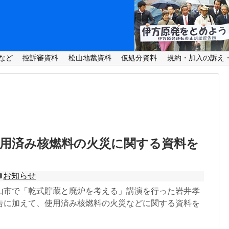
など
控訴審資料
松山地裁資料
仮処分資料
規約・加入の訴え
使用済み核燃料の火災に関する資料を
お知らせ
山市で「乾式貯蔵と廃炉を考える」講演を行った岩井孝
告に加えて、使用済み核燃料の火災などに関する資料を