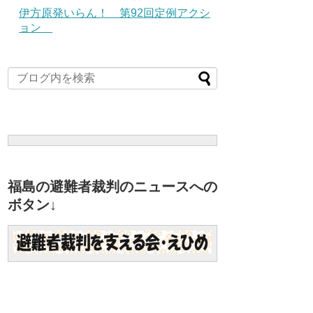
伊方原発いらん！ 第92回定例アクシ
ョン
福島の避難者裁判のニュースへの
ボタン↓