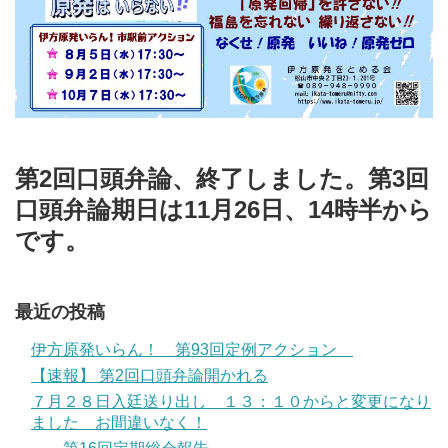
第2回口頭弁論、終了しました。第3回
口頭弁論期日は11月26日、14時半から
です。
最近の投稿
伊方原発いらん！ 第93回定例アクション
【速報】 第2回口頭弁論開かれる
７月２８日入廷送り出し １３：１０からと変更になり
ました お間違いなく！