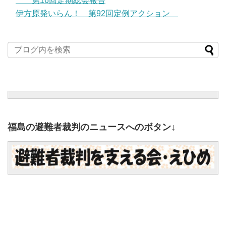
第16回定期総会報告
伊方原発いらん！ 第92回定例アクション
福島の避難者裁判のニュースへのボタン↓