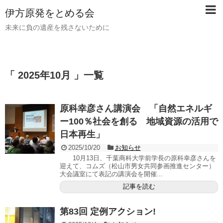
伊方原発をとめる会
未来に負の遺産を残さないために
「 2025年10月 」一覧
原科幸彦さん講演会 「自然エネルギ
ー100％社会を創る 地域資源の活用で
日本再生」
2025/10/20
お知らせ
10月13日、千葉商科大学前学長の原科幸彦さんを
迎えて、コムズ（松山市男女共同参画推進センター）
大会議室にて表記の講演会を開催...
記事を読む
第83回 定例アクション!