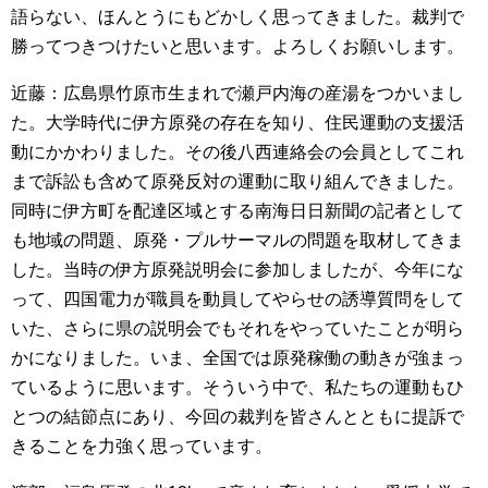
語らない、ほんとうにもどかしく思ってきました。裁判で
勝ってつきつけたいと思います。よろしくお願いします。
近藤：広島県竹原市生まれで瀬戸内海の産湯をつかいまし
た。大学時代に伊方原発の存在を知り、住民運動の支援活
動にかかわりました。その後八西連絡会の会員としてこれ
まで訴訟も含めて原発反対の運動に取り組んできました。
同時に伊方町を配達区域とする南海日日新聞の記者として
も地域の問題、原発・プルサーマルの問題を取材してきま
した。当時の伊方原発説明会に参加しましたが、今年にな
って、四国電力が職員を動員してやらせの誘導質問をして
いた、さらに県の説明会でもそれをやっていたことが明ら
かになりました。いま、全国では原発稼働の動きが強まっ
ているように思います。そういう中で、私たちの運動もひ
とつの結節点にあり、今回の裁判を皆さんとともに提訴で
きることを力強く思っています。