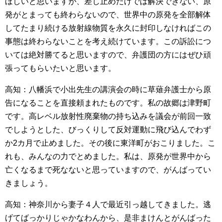
ほしいと思いますが、差し止めだけでは解決できない、原
発がとまっても終わらないので、世界中の原発を全部解体
してたまり続ける放射線物質を永久に封印しなければこの
事態は終わらないことを考え続けています。この訴訟につ
いては絶対勝てると思いますので、弁護団の方にはぜひ頑
張ってもらいたいと思います。
高知：八幡浜で小出先生の講演会の時に草薙弁護士から原
告になることを直接頼まれたものです。私の故郷は津野町
です。高レベル放射性廃棄物の持ち込みを議会が前回一致
でしようとした、びっくりして反対運動に飛び込んでわず
か2カ月で止めました。その後に東洋町がおこりました。こ
れも、みんなの力でとめました。私は、原発が世界中から
亡くなるまで死なないと思っていますので、がんばってい
きましょう。
高知：神奈川から妻子４人で最近引っ越してきました。逃
げてばっかりじゃかなわんから、是非まけんとがんばった