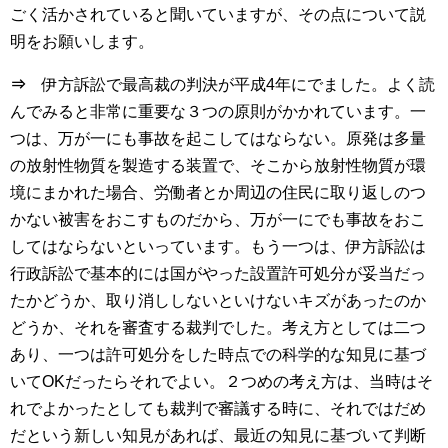
ごく活かされていると聞いていますが、その点について説
明をお願いします。
⇒
伊方訴訟で最高裁の判決が平成4年にでました。よく読
んでみると非常に重要な３つの原則がかかれています。一
つは、万が一にも事故を起こしてはならない。原発は多量
の放射性物質を製造する装置で、そこから放射性物質が環
境にまかれた場合、労働者とか周辺の住民に取り返しのつ
かない被害をおこすものだから、万が一にでも事故をおこ
してはならないといっています。もう一つは、伊方訴訟は
行政訴訟で基本的には国がやった設置許可処分が妥当だっ
たかどうか、取り消ししないといけないキズがあったのか
どうか、それを審査する裁判でした。考え方としては二つ
あり、一つは許可処分をした時点での科学的な知見に基づ
いてOKだったらそれでよい。２つめの考え方は、当時はそ
れでよかったとしても裁判で審議する時に、それではだめ
だという新しい知見があれば、最近の知見に基づいて判断