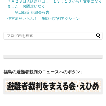
７月２８日入廷送り出し １３：１０からと変更になり
ました お間違いなく！
第16回定期総会報告
伊方原発いらん！ 第92回定例アクション
福島の避難者裁判のニュースへのボタン↓