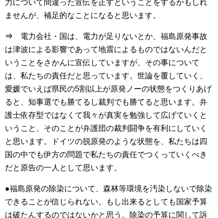
力について間違った宣伝を正すということをするかもしれ
ませんが、補足的なことになると思います。
⇒
電力会社・国は、電力が足りないとか、福島原発事故
は津波による影響であって地震によるものではないんだと
いうことをさかんに宣伝していますが、その事について
は、私たちの責任だと思っています。世論を覆していく、
愛媛でいえば県民の5割以上が原発ノーの状態をつくりあげ
ると、知事選でも勝てるし裁判でも勝てると思います。弁
護士依存型ではなくて我々が真実を勉強して広げていくと
いうこと、そのことが弁護団の裁判闘争を有利にしていく
と思います。ドイツの脱原発のような状態を、私たちは四
国の中でも伊方の問題で私たちの責任でつくっていくべき
だと原告の一人として思います。
●福島原発の除染について、森林等環境を汚染しないで除染
できることが信じられない。もし出来るとしても国家予算
は破たんするのではないかと思う。除染の予算に関して訴