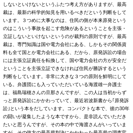
しないといけないというふたつ考え方がありますが、最高
裁は、最新の科学的知見を用いるべきだという判断をして
います。３つめに大事なのは、住民の側が本来原発という
のはこういう事故を起こす危険があるということを主張・
立証しないといけないというのが裁判の原則ですが、最高
裁は、専門知識は国や電力会社にある、しかもその関係資
料も全て国とか電力会社にある、だから、原発訴訟の場合
には主張立証責任を転換して、国や電力会社の方が安全だ
ということを主張立証できなければ住民が勝訴するという
判断をしています。非常に大きな３つの原則を鮮明にして
いる。弁護団にも入っていただいている海渡雄一弁護士
は、福島瑞穂さんの旦那さんですが、この人は当初からず
っと原発訴訟にかかわっていて、最近岩波新書から｢原発訴
訟｣という本をだしています。コンパクトな本で、彼の30年
の闘いが凝集したような本ですから、是非読んでいただき
たいと思うんですが、その本の中で海渡さんがいっていま
すが、その伊方の最高裁判決にかかわった最高裁の調査官