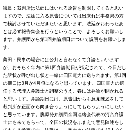
議長：裁判所は法廷にはいれる原告を制限してくると思い
ますので、法廷に入る原告については出来れば事務局の方
で検討させていただきたいと思います。法廷がおわったあ
とは必ず報告集会を行うということで、よろしくお願いし
ます。弁護団から第1回弁論期日について説明をお願いしま
す。
薦田：民事の場合には公判と言わなくて弁論といいます
が、おそらく年内に第1回弁論期日が指定されて、今日だし
た訴状が呼び出し状と一緒に四国電力に送られます。第1回
の期日は3月か4月頃になると思っています。四国電力の選
任する代理人弁護士と調整のうえ、春には弁論が開かれる
と思います。弁論期日には、原告団からも意見陳述をして
裁判所が正面から向き合うようにしてもらうようにしたい
と思っています。脱原発弁護団全国連絡会代表の河合弁護
士にも来てもらって、全国の状況をふまえて意見陳述をし