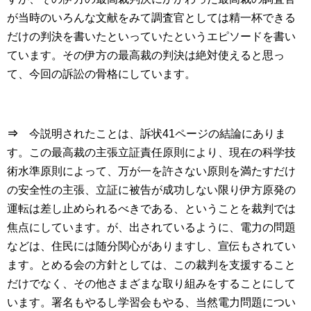
が当時のいろんな文献をみて調査官としては精一杯できる
だけの判決を書いたといっていたというエピソードを書い
ています。その伊方の最高裁の判決は絶対使えると思っ
て、今回の訴訟の骨格にしています。
⇒
今説明されたことは、訴状41ページの結論にありま
す。この最高裁の主張立証責任原則により、現在の科学技
術水準原則によって、万が一を許さない原則を満たすだけ
の安全性の主張、立証に被告が成功しない限り伊方原発の
運転は差し止められるべきである、ということを裁判では
焦点にしています。が、出されているように、電力の問題
などは、住民には随分関心がありますし、宣伝もされてい
ます。とめる会の方針としては、この裁判を支援すること
だけでなく、その他さまざまな取り組みをすることにして
います。署名もやるし学習会もやる、当然電力問題につい