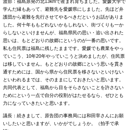
渡部：福島原発の北13kmで産まれ育ちました。愛媛大学で
学んだ縁もあって、避難先を愛媛県にしました。先ほど弁
護団から避難を先行させてやるべきだというお話がありま
した。何十年ももどれないかもしれない、街づくりも一か
らしないといけませんが、福島県民の思い・追い出された
思いは、もとどおりの故郷にというのが一番の思いです。
私も住民票は福島に残したままです。愛媛でも農業をやっ
ていこう、10年20年やっていこうと決めましたが、住民票
は移していません。もとどおりの故郷にという思いを貫き
通すためには、国から県から住民票を移さないといけない
といわれるまでは、そのままにしておきたいと思います。
共同代表として、福島から目をそらさないことを許さない
ためにという一点で自分の役割がはたせるなら、ぜひとも
力になっていきたいと思います。
議長：続きまして、原告団の事務局には和田宰さんにお願
いしたいと思いますが、いかがでしょうか。（拍手で承