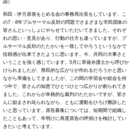
認）
和田：伊方原発をとめる会の事務局次長をしています。こ
の7・8年プルサーマル反対の問題でさまざまな市民団体の
皆さんといっしょにやらせていただいてきました。それぞ
れの思い・意見があり、行動の仕方も違っていますが、プ
ルサーマル反対のたたかいを一致してやろうというなかで
信頼感が出来てきたように思います。今、共同の大事さと
いうことを強く感じています。5月に草薙弁護士から呼びか
けられましたが、県民的な広がりが作れるだろうかと思い
ながら準備をしてきましたが、この間の学習会や総会を持
つ中で、皆さんの知恵でひとつひとつ広がりが創られてき
ました。これからが本格的な裁判のたたかいですが、皆さ
んに励まされ叱られながら、ともに運動をひろげ勝訴した
いと思っています。原告募集については、短期間で組織し
たこともあって、年明けに再度原告の呼掛けを検討してい
きたいと考えています。