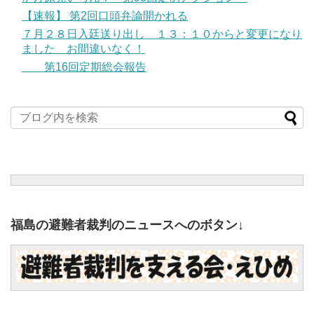
【速報】 第2回口頭弁論開かれる
７月２８日入廷送り出し １３：１０からと変更になり
ました お間違いなく！
第16回定期総会報告
福島の避難者裁判のニュースへのボタン↓