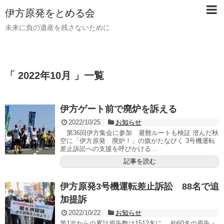
伊方原発をとめる会
未来に負の遺産を残さないために
「 2022年10月 」一覧
伊方ゲート前で廃炉を訴える
2022/10/25
お知らせ
第36回伊方集会に参加 避難ルートも検証 澄んだ秋
空に「伊方原発 廃炉！」の旗がたなびく 3号機運転
差止訴訟への支援を呼びかける...
記事を読む
伊方原発3号機運転差止訴訟 88名で追
加提訴
2022/10/22
お知らせ
第1次からの累計原告数は1512名に 約60名の原告・