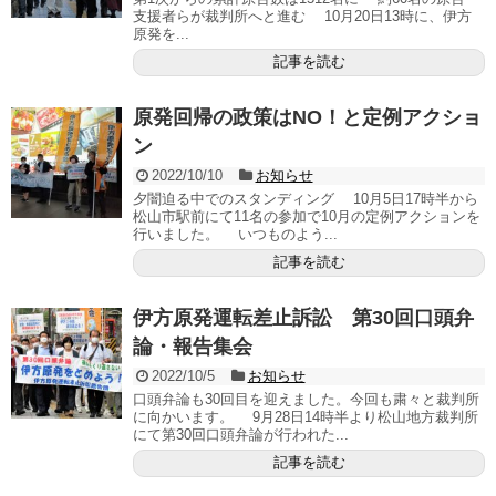
支援者らが裁判所へと進む 10月20日13時に、伊方
原発を...
記事を読む
原発回帰の政策はNO！と定例アクショ
ン
2022/10/10
お知らせ
夕闇迫る中でのスタンディング 10月5日17時半から
松山市駅前にて11名の参加で10月の定例アクションを
行いました。 いつものよう...
記事を読む
伊方原発運転差止訴訟 第30回口頭弁
論・報告集会
2022/10/5
お知らせ
口頭弁論も30回目を迎えました。今回も粛々と裁判所
に向かいます。 9月28日14時半より松山地方裁判所
にて第30回口頭弁論が行われた...
記事を読む