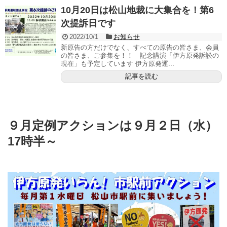
10月20日は松山地裁に大集合を！第6
次提訴日です
2022/10/1
お知らせ
新原告の方だけでなく、すべての原告の皆さま、会員
の皆さま、ご参集を！！ 記念講演「伊方原発訴訟の
現在」も予定しています 伊方原発運...
記事を読む
９月定例アクションは９月２日（水）
17時半～