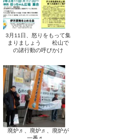
3月11日、怒りをもって集
まりましょう 松山で
の諸行動の呼びかけ
廃炉♬、廃炉♬、廃炉が
一番♬