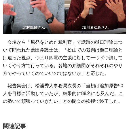
北村親雄さん
塩川まゆみさん
会場から「原発をとめた裁判官」で話題の樋口理論につ
いて問われた薦田弁護士は、「松山での裁判は樋口理論と
は違った視点、つまり四電の主張に対して一つずつ潰して
いくやり方で行っている。各地の弁護団がそれぞれのやり
方でやっていくのでいいのではないか」と応じた。
報告集会は、松浦秀人事務局次長の「当初は追加原告50
人を目標に活動していたが、結果的に88名にも及んだ。こ
の勢いで頑張っていきたい」との閉会の挨拶で終了した。
関連記事