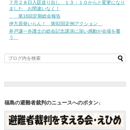
７月２８日入廷送り出し １３：１０からと変更になり
ました お間違いなく！
第16回定期総会報告
伊方原発いらん！ 第92回定例アクション
井戸謙一弁護士の総会記念講演に深い感動が会場を覆
う
福島の避難者裁判のニュースへのボタン↓