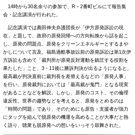
14時から30名余りの参加で、R－2番町ビルにて報告集
会・記念講演が行われた。
記念講演では薦田伸夫弁護団長が「伊方原発訴訟の現
在」と題して、政府の原発回帰への方向転換から話を起こ
し、原発の問題点、原発をクリーンエネルギーとするまや
かしについて言及。福島過酷事故以前の原発訴訟は第1次伊
方訴訟も含めて「裁判所が原発反対運動を鎮圧する役割を
果たした」こと、3・11後に勝訴判決が出るようになると、
最高裁が判決直前に裁判長を差替えるなどの「原発人事」
を行い、原発裁判においては「最高裁が鬼門」となる現実
があることなどを解説。しかし、原発のコスト、その倫理
違反性、世界の趨勢などを考えると、原発をとめるのは
「時間の問題」であり、そのためにも原告・支援者が強力
にタッグを組んで脱原発の機運を高めることが大事だと熱
く語り、聴衆も脱原発への想いをいっそう鼓舞された。