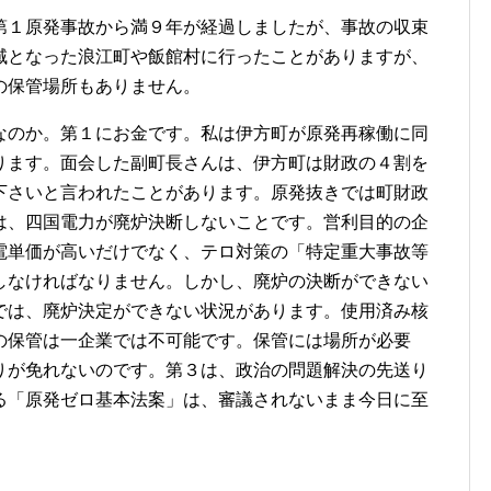
第１原発事故から満９年が経過しましたが、事故の収束
域となった浪江町や飯館村に行ったことがありますが、
の保管場所もありません。
なのか。第１にお金です。私は伊方町が原発再稼働に同
ります。面会した副町長さんは、伊方町は財政の４割を
下さいと言われたことがあります。原発抜きでは町財政
は、四国電力が廃炉決断しないことです。営利目的の企
電単価が高いだけでなく、テロ対策の「特定重大事故等
しなければなりません。しかし、廃炉の決断ができない
では、廃炉決定ができない状況があります。使用済み核
の保管は一企業では不可能です。保管には場所が必要
りが免れないのです。第３は、政治の問題解決の先送り
る「原発ゼロ基本法案」は、審議されないまま今日に至
。