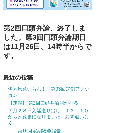
第2回口頭弁論、終了しま
した。第3回口頭弁論期日
は11月26日、14時半からで
す。
最近の投稿
伊方原発いらん！ 第93回定例アクシ
ョン
【速報】 第2回口頭弁論開かれる
７月２８日入廷送り出し １３：１０
からと変更になりました お間違いな
く！
第16回定期総会報告