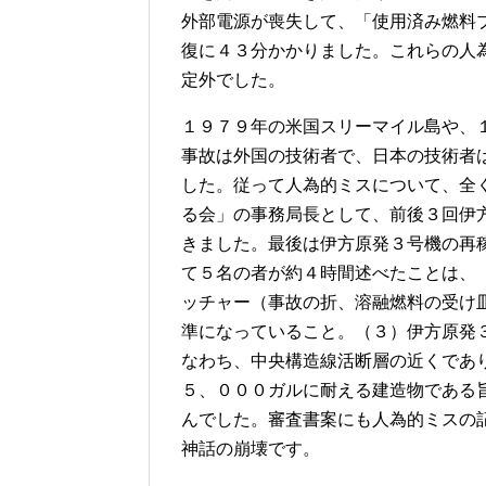
外部電源が喪失して、「使用済み燃料ブ
復に４３分かかりました。これらの人
定外でした。
１９７９年の米国スリーマイル島や、
事故は外国の技術者で、日本の技術者
した。従って人為的ミスについて、全
る会」の事務局長として、前後３回伊
きました。最後は伊方原発３号機の再
て５名の者が約４時間述べたことは、
ッチャー（事故の折、溶融燃料の受け
準になっていること。（３）伊方原発
なわち、中央構造線活断層の近くであ
５、０００ガルに耐える建造物である
んでした。審査書案にも人為的ミスの
神話の崩壊です。