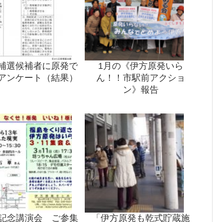
補選候補者に原発で
1月の《伊方原発いら
アンケート（結果）
ん！！市駅前アクショ
ン》報告
9記念講演会 ご参集
「伊方原発も乾式貯蔵施