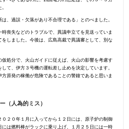
た。
断は、過誤・欠落があり不合理である」とのべました。
一時喪失などのトラブルで、異議申立てを見送っていま
てをしました。今後は、広島高裁で異議審として、別な
の仮処分で、火山ガイドに従えば、火山の影響を考慮す
をして、伊方３号機の運転差し止めを決定しています。
伊方原発の稼働が危険であることの警鐘であると思いま
ー（人為的ミス）
２０２０年１月に入ってから１２日には、原子炉の制御
日には燃料棒がラックに乗り上げ、１月２５日には一時