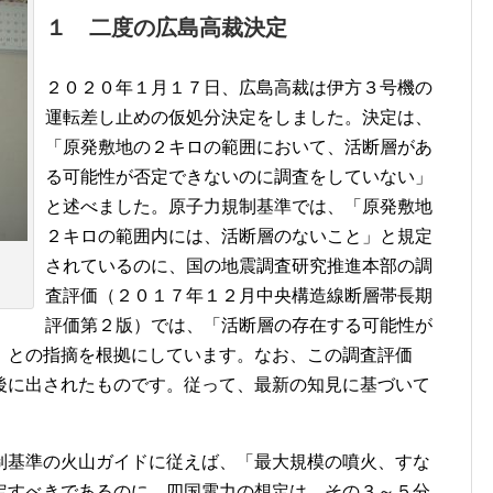
１ 二度の広島高裁決定
２０２０年１月１７日、広島高裁は伊方３号機の
運転差し止めの仮処分決定をしました。決定は、
「原発敷地の２キロの範囲において、活断層があ
る可能性が否定できないのに調査をしていない」
と述べました。原子力規制基準では、「原発敷地
２キロの範囲内には、活断層のないこと」と規定
されているのに、国の地震調査研究推進本部の調
査評価（２０１７年１２月中央構造線断層帯長期
評価第２版）では、「活断層の存在する可能性が
」との指摘を根拠にしています。なお、この調査評価
後に出されたものです。従って、最新の知見に基づいて
制基準の火山ガイドに従えば、「最大規模の噴火、すな
定すべきであるのに、四国電力の想定は、その３～５分