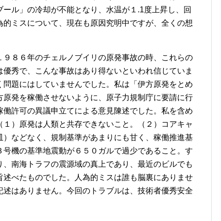
ール」の冷却が不能となり、水温が１.1度上昇し、回
為的ミスについて、現在も原因究明中ですが、全くの想
１９８６年のチェルノブイリの原発事故の時、これらの
は優秀で、こんな事故はあり得ないといわれ信じていま
く問題にはしていませんでした。私は「伊方原発をとめ
方原発を稼働させないように、原子力規制庁に要請に行
稼働許可の異議申立てによる意見陳述でした。私を含め
（１）原発は人類と共存できないこと。（２）コアキャ
皿）などなく、規制基準があまりにも甘く、稼働推進基
３号機の基準地震動が６５０ガルで過少であること。す
り、南海トラフの震源域の真上であり、最近のビルでも
旨述べたものでした。人為的ミスは誰も脳裏にありませ
記述はありません。今回のトラブルは、技術者優秀安全