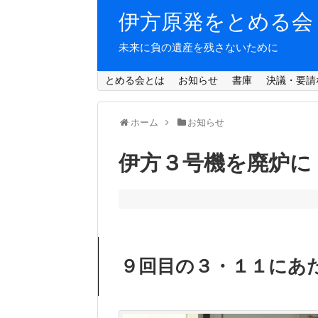
伊方原発をとめる会
未来に負の遺産を残さないために
とめる会とは
お知らせ
書庫
決議・要請
ホーム
お知らせ
伊方３号機を廃炉に
９回目の３・１１にあ