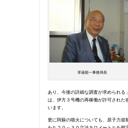
草薙順一事務局長
あり、今後の詳細な調査が求められる
は、伊方３号機の再稼働が許可された
います。
更に阿蘇の噴火についても、原子力規
わち２０～３０立法キロメートルを想