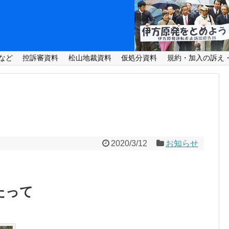
など
控訴審資料
松山地裁資料
仮処分資料
規約・加入の訴え
2020/3/12
お知らせ
たって