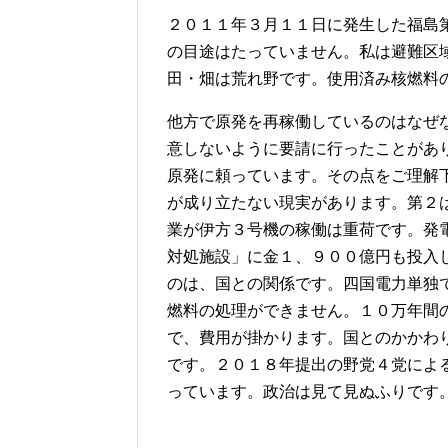
２０１１年３月１１日に発生した福島
の目途はたっていません。私は避難区
田・畑は荒れ野です。使用済み核燃料
他方で原発を再稼働しているのはなぜ
意しないように要請に行ったことがあ
原発に頼っています。その点をご理解
が成り立たない現実があります。第２
業が伊方３号機の稼働は重荷です。発
対処施設」に金１、９００億円も投入
のは、国との関係です。四国電力単独
燃料の処理ができません。１０万年間
で、費用が掛かります。国とのかかわ
です。２０１８年提出の野党４党によ
っています。政治は見て見ぬふりです