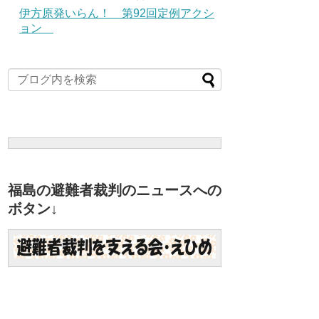
伊方原発いらん！ 第92回定例アクシ
ョン
福島の避難者裁判のニュースへの
ボタン↓