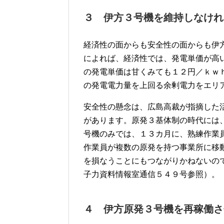
３ 伊方３号機を維持しなけれ
経済性の面からも安全性の面からも伊
によれば、経済性では、発電単価が高
の発電単価は甘くみても１２円／ｋｗ
の発電電力量を上回る余剰電力をエリ
安全性の懸念は、広島高裁が指摘した
があります。原発３基体制の時代には
号機のみでは、１３カ月に、熟練作業
作業員が複数の原発を持つ事業所に移
を損なうことにもつながりかねないの
子力資料情報室通信５４９号参照）。
４ 伊方原発３号機を再稼働さ