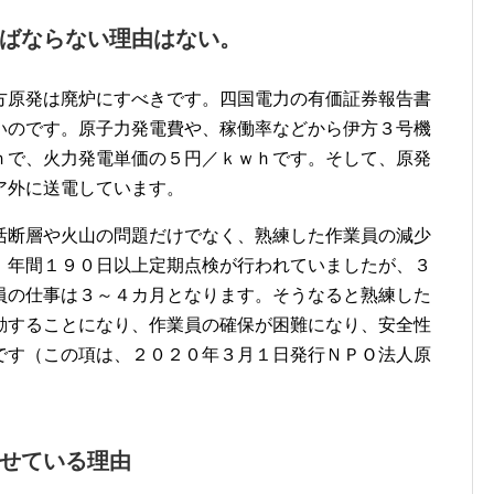
ばならない理由はない。
方原発は廃炉にすべきです。四国電力の有価証券報告書
いのです。原子力発電費や、稼働率などから伊方３号機
ｈで、火力発電単価の５円／ｋｗｈです。そして、原発
ア外に送電しています。
活断層や火山の問題だけでなく、熟練した作業員の減少
、年間１９０日以上定期点検が行われていましたが、３
員の仕事は３～４カ月となります。そうなると熟練した
動することになり、作業員の確保が困難になり、安全性
です（この項は、２０２０年３月１日発行ＮＰＯ法人原
せている理由