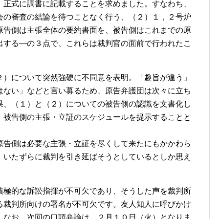
、正式に調書に記載することを求めました。すなわち、
会の審査の結論を待つことなく行う、（２）１，２号炉
原告側は主張全体の要約書面を、被告側はこれまでの原
出する―の３点で、これらは裁判官の面前で行われたこ
２）について突然強硬に不同意を表明。「趣旨が違う」
はない」などと言い募るため、原告弁護団は次々に立ち
果、（１）と（２）についての被告側の認識を文書化し
、被告側の主張・立証のスケジュールを提示することと
原告側は必要な主張・立証を尽くして来たにもかかわら
、いたずらに裁判を引き延ばそうとしているとしか思え
積極的な訴訟指揮が不可欠であり、そうした声を裁判所
る裁判所向けの署名が不可欠です。友人知人に呼びかけ
。なお、次回の口頭弁論は、２月１０日（火）となりま