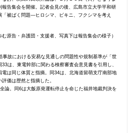
判報告集会を開催。記者会見の後、広島市立大学平和研
演「被ばく問題―ヒロシマ、ビキニ、フクシマを考え
歩む原告・弁護団・支援者、写真下は報告集会の様子）
過酷事故における安易な見通しの問題性や規制基準が「世
同33は、東電幹部に関わる検察審査会意見書を引用し、
四電は同じ体質と指摘。同34は、北海道留萌支庁南部地
小評価は歴然と指摘した。
安全論。同6は大飯原発運転停止を命じた福井地裁判決を