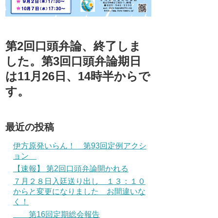
第2回口頭弁論、終了しま
した。第3回口頭弁論期日
は11月26日、14時半からで
す。
最近の投稿
伊方原発いらん！ 第93回定例アクシ
ョン
【速報】 第2回口頭弁論開かれる
７月２８日入廷送り出し １３：１０
からと変更になりました お間違いな
く！
第16回定期総会報告