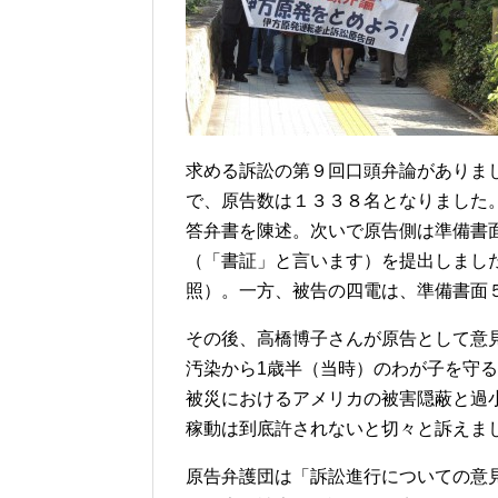
求める訴訟の第９回口頭弁論がありま
で、原告数は１３３８名となりました
答弁書を陳述。次いで原告側は準備書
（「書証」と言います）を提出しまし
照）。一方、被告の四電は、準備書面
その後、高橋博子さんが原告として意
汚染から1歳半（当時）のわが子を守
被災におけるアメリカの被害隠蔽と過
稼動は到底許されないと切々と訴えま
原告弁護団は「訴訟進行についての意