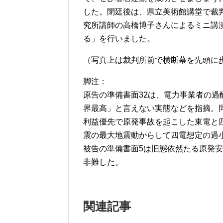
した。閉廷後は、県立美術館講堂で裁
究所講師の高橋博子さんによるミニ講
る」を行いました。
（写真上は裁判所前で横断幕を先頭に
脚注：
原告の準備書面32は、電力事業者の
界最高」と言えない実態などを指摘。
利益優先で原発事故を起こした東電と
震の最大地震動からして四電想定の過
被告の準備書面5は旧態依然たる原発
非難した。
関連記事