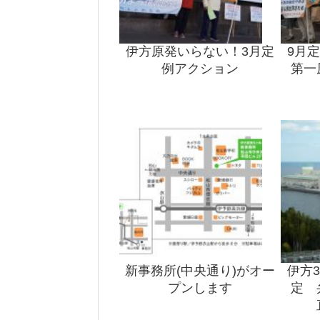
伊方原発いらない！3月定
9月
例アクション
第一
新事務所(中央通り)がオー
伊方
プンします
定 