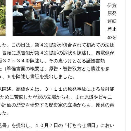
伊方
原発
運転
差止
めを
した。この日は、第４次提訴が併合されて初めての法廷
。冒頭に原告側が第４次提訴の訴状を陳述し、四電側が
面３２～３４を陳述し、その裏づけとなる証拠書類
た（準備書面の概要は、原告・被告双方とも脚注を参
５、６を陳述し書証を提出しました。
見陳述。高橋さんは、３・１１の原発事故による放射能
るために苦悩した母親の立場からも、また原爆やビキニ
小評価の歴史を研究する歴史家の立場からも、原発の再
した。
見書」を提出し、１０月７日の「打ち合せ期日」におい