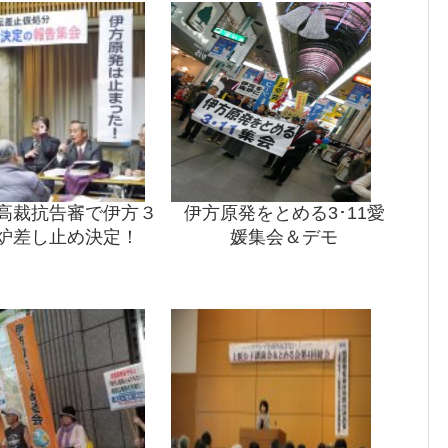
高裁抗告審で伊方３
伊方原発をとめる3･11愛
炉差し止め決定！
媛集会＆デモ