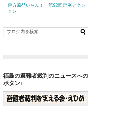
伊方原発いらん！ 第92回定例アクシ
ョン
福島の避難者裁判のニュースへの
ボタン↓