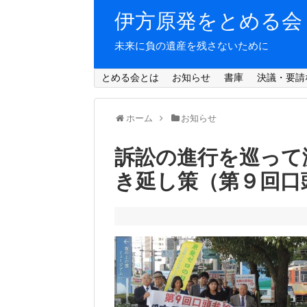
伊方原発をとめる会
未来に負の遺産を残さないために
とめる会とは
お知らせ
書庫
決議・要請
ホーム
お知らせ
訴訟の進行を巡って
き延し策（第９回口