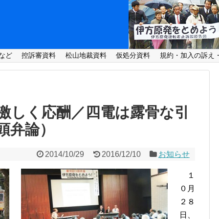
など
控訴審資料
松山地裁資料
仮処分資料
規約・加入の訴え
激しく応酬／四電は露骨な引
頭弁論）
2014/10/29
2016/12/10
お知らせ
１
０月
２８
日、