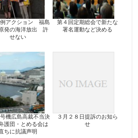
定例アクション 福島
第４回定期総会で新たな
原発の海洋放出 許
署名運動など決める
せない
3号機広島高裁不当決
３月２８日提訴のお知ら
弁護団・とめる会は
せ
直ちに抗議声明