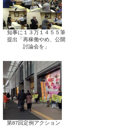
知事に１３万１４５５筆
提出「再稼働やめ、公開
討論会を」
第87回定例アクション