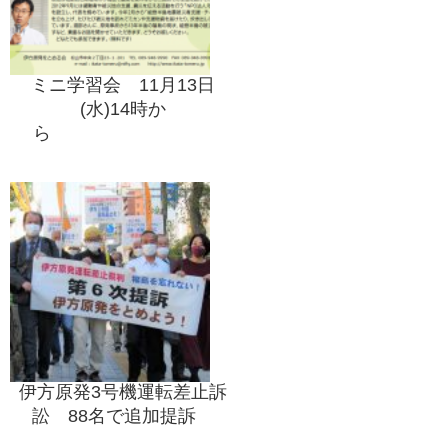
ミニ学習会 11月13日
(水)14時か
ら
伊方原発3号機運転差止訴
訟 88名で追加提訴