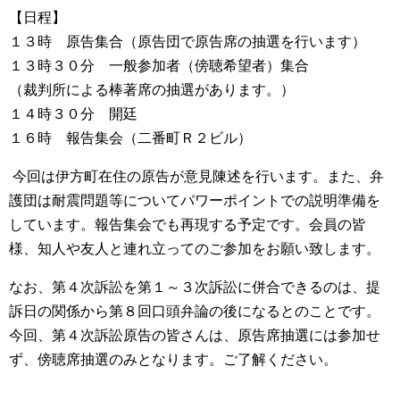
【日程】
１３時 原告集合（原告団で原告席の抽選を行います）
１３時３０分 一般参加者（傍聴希望者）集合
（裁判所による棒著席の抽選があります。）
１４時３０分 開廷
１６時 報告集会（二番町Ｒ２ビル）
今回は伊方町在住の原告が意見陳述を行います。また、弁
護団は耐震問題等についてパワーポイントでの説明準備を
しています。報告集会でも再現する予定です。会員の皆
様、知人や友人と連れ立ってのご参加をお願い致します。
なお、第４次訴訟を第１～３次訴訟に併合できるのは、提
訴日の関係から第８回口頭弁論の後になるとのことです。
今回、第４次訴訟原告の皆さんは、原告席抽選には参加せ
ず、傍聴席抽選のみとなります。ご了解ください。