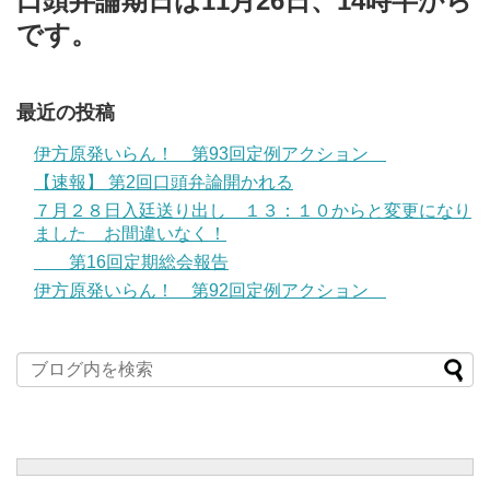
口頭弁論期日は11月26日、14時半から
です。
最近の投稿
伊方原発いらん！ 第93回定例アクション
【速報】 第2回口頭弁論開かれる
７月２８日入廷送り出し １３：１０からと変更になり
ました お間違いなく！
第16回定期総会報告
伊方原発いらん！ 第92回定例アクション