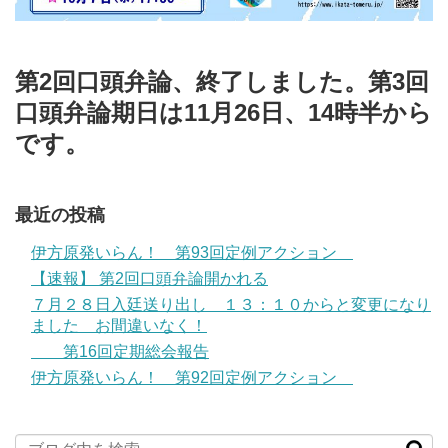
第2回口頭弁論、終了しました。第3回
口頭弁論期日は11月26日、14時半から
です。
最近の投稿
伊方原発いらん！ 第93回定例アクション
【速報】 第2回口頭弁論開かれる
７月２８日入廷送り出し １３：１０からと変更になり
ました お間違いなく！
第16回定期総会報告
伊方原発いらん！ 第92回定例アクション