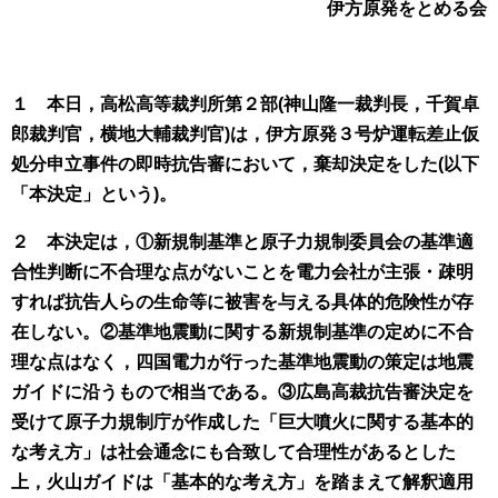
伊方原発をとめる会
１ 本日，高松高等裁判所第２部(神山隆一裁判長，千賀卓
郎裁判官，横地大輔裁判官)は，伊方原発３号炉運転差止仮
処分申立事件の即時抗告審において，棄却決定をした(以下
「本決定」という)。
２ 本決定は，①新規制基準と原子力規制委員会の基準適
合性判断に不合理な点がないことを電力会社が主張・疎明
すれば抗告人らの生命等に被害を与える具体的危険性が存
在しない。②基準地震動に関する新規制基準の定めに不合
理な点はなく，四国電力が行った基準地震動の策定は地震
ガイドに沿うもので相当である。③広島高裁抗告審決定を
受けて原子力規制庁が作成した「巨大噴火に関する基本的
な考え方」は社会通念にも合致して合理性があるとした
上，火山ガイドは「基本的な考え方」を踏まえて解釈適用