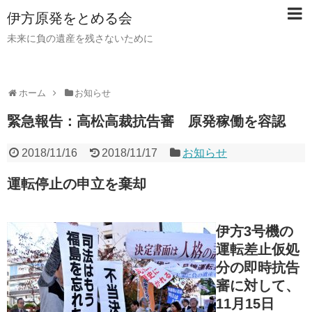
伊方原発をとめる会
未来に負の遺産を残さないために
ホーム
お知らせ
緊急報告：高松高裁抗告審 原発稼働を容認
2018/11/16
2018/11/17
お知らせ
運転停止の申立を棄却
伊方3号機の
運転差止仮処
分の即時抗告
審に対して、
11月15日