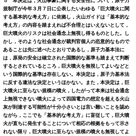
５ 本決定は，火山事象に関する安全性について，原子力
規制庁が今年３月７日に公表したいわゆる「巨大噴火に関
する基本的な考え方」に依拠し，火山ガイドは「基本的な
考え方」の内容を踏まえれば不合理とはいえないとして，
巨大噴火のリスクは社会通念上無視し得るものとした。し
かし，そのような社会通念が裁判官個人の恣意的なもので
あることは先に述べたとおりであるし，原子力基本法に
は，原発の安全は確立された国際的な基準も踏まえて判断
するとされているところ，巨大噴火を無視してよいなどと
いう国際的な基準は存在しない。本決定は，原子力基本法
に反する違法な決定というほかない。また，本決定は，巨
大噴火に至らない規模の噴火，したがって本来は社会通念
上無視できない噴火によって四国電力の想定を超える火山
灰が到達する可能性が十分小さいとは言い難いことを認め
ながら，ここでも「基本的な考え方」に盲従して，巨大噴
火が直ちに発生することについて相応の根拠をもって示さ
れない限り，巨大噴火に至らない規模の噴火も無視してよ