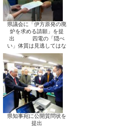
県議会に「伊方原発の廃
炉を求める請願」を提
出 四電の「隠ぺ
い」体質は見逃してはな
らず、避難が困難な伊方
原発は廃炉しかない
県知事宛に公開質問状を
提出