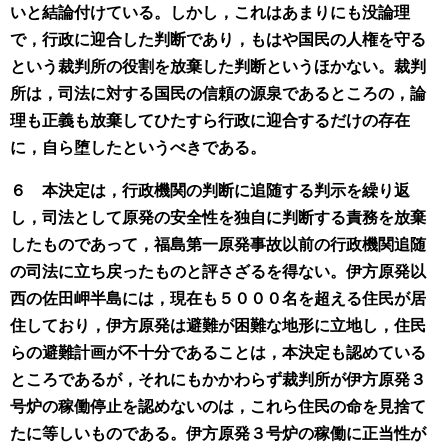
いと結論付けている。しかし，これはあまりにも没論理
で，行政に迎合した判断であり，もはや国民の人権を守る
という裁判所の役割を放棄した判断というほかない。裁判
所は，司法に対する国民の信頼の源泉であるところの，論
理も正義も放棄してひたすら行政に迎合するだけの存在
に，自ら堕したというべきである。
６ 本決定は，行政機関の判断に追随する判示を繰り返
し，司法として原発の安全性を独自に判断する責務を放棄
したものであって，福島第一原発事故以前の行政機関追随
の司法に立ち戻ったものと評さざるを得ない。伊方原発以
西の佐田岬半島には，現在も５０００名を超える住民が居
住しており，伊方原発は避難が困難な地形に立地し，住民
らの避難計画が不十分であることは，本決定も認めている
ところであるが，それにもかかわらず裁判所が伊方原発３
号炉の稼働停止を認めないのは，これら住民の命を見捨て
たに等しいものである。伊方原発３号炉の稼働に正当性が