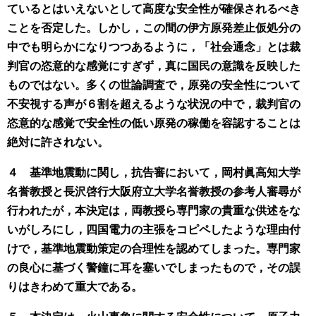
ているとはいえないとして高度な安全性が確保されるべき
ことを否定した。しかし，この間の伊方原発差止仮処分の
中でも明らかになりつつあるように，「社会通念」とは裁
判官の恣意的な感覚にすぎず，真に国民の意識を反映した
ものではない。多くの世論調査で，原発の安全性について
不安視する声が６割を超えるような状況の中で，裁判官の
恣意的な感覚で安全性の低い原発の稼働を容認することは
絶対に許されない。
４ 基準地震動に関し，抗告審において，岡村眞高知大学
名誉教授と長沢啓行大阪府立大学名誉教授の参考人審尋が
行われたが，本決定は，両教授ら専門家の貴重な供述をな
いがしろにし，四国電力の主張をコピペしたような理由付
けで，基準地震動策定の合理性を認めてしまった。専門家
の良心に基づく警鐘に耳を塞いでしまったもので，その誤
りはきわめて重大である。