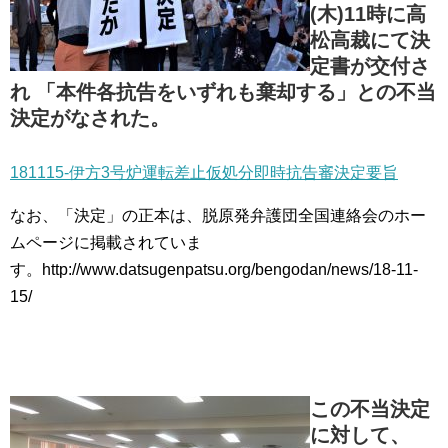
(木)11時に高
松高裁にて決
定書が交付さ
れ 「本件各抗告をいずれも棄却する」との不当
決定がなされた。
181115-伊方3号炉運転差止仮処分即時抗告審決定要旨
なお、「決定」の正本は、脱原発弁護団全国連絡会のホー
ムページに掲載されていま
す。http://www.datsugenpatsu.org/bengodan/news/18-11-
15/
この不当決定
に対して、