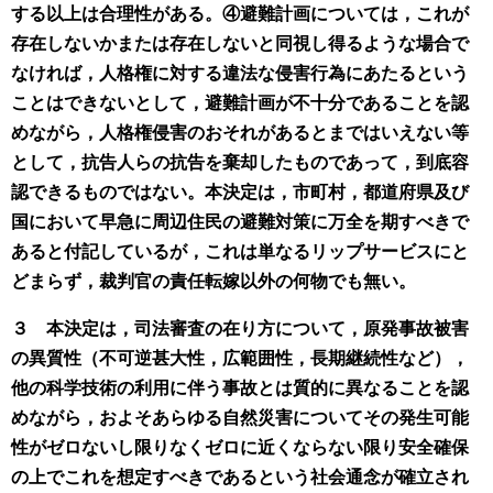
する以上は合理性がある。④避難計画については，これが
存在しないかまたは存在しないと同視し得るような場合で
なければ，人格権に対する違法な侵害行為にあたるという
ことはできないとして，避難計画が不十分であることを認
めながら，人格権侵害のおそれがあるとまではいえない等
として，抗告人らの抗告を棄却したものであって，到底容
認できるものではない。本決定は，市町村，都道府県及び
国において早急に周辺住民の避難対策に万全を期すべきで
あると付記しているが，これは単なるリップサービスにと
どまらず，裁判官の責任転嫁以外の何物でも無い。
３ 本決定は，司法審査の在り方について，原発事故被害
の異質性（不可逆甚大性，広範囲性，長期継続性など），
他の科学技術の利用に伴う事故とは質的に異なることを認
めながら，およそあらゆる自然災害についてその発生可能
性がゼロないし限りなくゼロに近くならない限り安全確保
の上でこれを想定すべきであるという社会通念が確立され