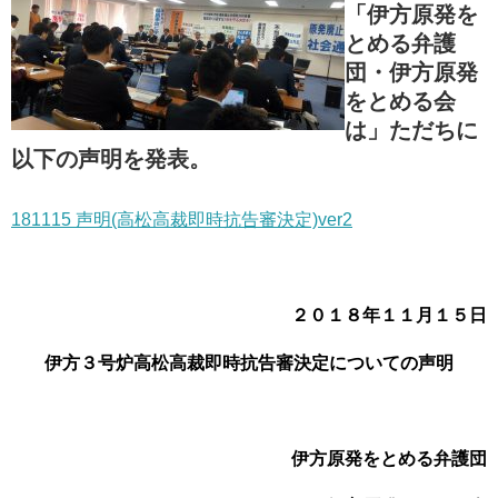
「伊方原発を
とめる弁護
団・伊方原発
をとめる会
は」ただちに
以下の声明を発表。
181115 声明(高松高裁即時抗告審決定)ver2
２０１８年１１月１５日
伊方３号炉高松高裁即時抗告審決定についての声明
伊方原発をとめる弁護団