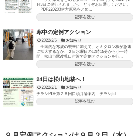
月3日に発行されました。 どうぞお目通しください。
PDF220203伊方原発をとめ...
記事を読む
寒中の定例アクション
2022/2/6
お知らせ
全国的な寒波の襲来に加えて、オミクロン株が急速
に拡大するなか、２日水曜日の12時15分から小一時
間、松山市駅改札口付近で定例アクションを行...
記事を読む
24日は松山地裁へ！
2022/2/1
お知らせ
チラシPDF第２８回口頭弁論案内 チラシjtd
記事を読む
９月定例アクションは９月２日（水）