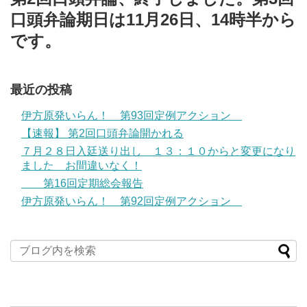
口頭弁論期日は11月26日、14時半から
です。
最近の投稿
伊方原発いらん！ 第93回定例アクション
【速報】 第2回口頭弁論開かれる
７月２８日入廷送り出し １３：１０からと変更になり
ました お間違いなく！
第16回定期総会報告
伊方原発いらん！ 第92回定例アクション