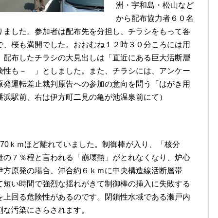
洲・宇和島・松山など
から配布協力者６０名
りました。参加者は配布先を分担し、チラシをもって各
で、桜も満開でした。おおむね１２時３０分ころには用
。配布したチラシの大見出しは「直近にある巨大活断層
険性も－ 」としました。また、チラシには、アンケー
原発運転差止裁判原告への参加の意向を問う「はがき用
幡浜駅前、右は伊方町二見の亀が池温泉前にて）
70ｋｍほど離れていました。制御棒が入り、「核分
量の７％程と言われる「崩壊熱」がとれなくなり、炉心
伊方原発の場合、沖合約６ｋｍに中央構造線活断層帯
て短い時間で強烈な揺れがきて制御棒の挿入に失敗する
を上回る危険性があるのです。閉鎖性水域である瀬戸内
刻な汚染にさらされます。