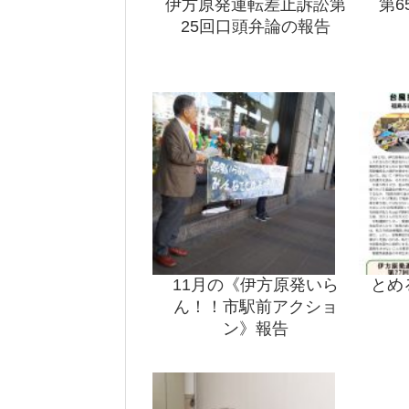
伊方原発運転差止訴訟第
第
25回口頭弁論の報告
11月の《伊方原発いら
とめ
ん！！市駅前アクショ
ン》報告