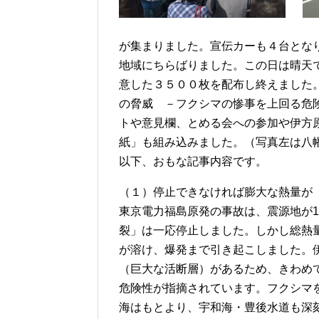
が集まりました。宣伝カーも４台とな
地域にちらばりました。この日は晴天
意した３５００枚を配布し終えました
の脅威 －フクシマの惨事を上回る危
トや意見欄、とめる会への参加や伊方
紙」も組み込みました。（写真左は八
以下、おもな記事内容です。
（１）停止できなければ膨大な熱量が
東京電力福島原発の事故は、震源地が1
裂」は一応停止しました。しかし総熱
が溶け、爆発まで引き起こしました。
（巨大な活断層）があるため、きわめ
危険性が指摘されています。フクシマ
海はもとより、宇和海・豊後水道も深