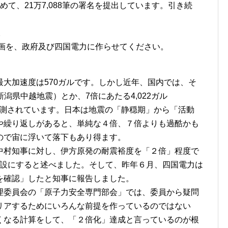
て、21万7,088筆の署名を提出しています。引き続
。
計画を、政府及び四国電力に作らせてください。
大加速度は570ガルです。しかし近年、国内では、そ
/23新潟県中越地震）とか、7倍にあたる4,022ガル
）が観測されています。日本は地震の「静穏期」から「活動
や繰り返しがあると、単純な４倍、７倍よりも過酷かも
ので宙に浮いて落下もあり得ます。
中村知事に対し、伊方原発の耐震裕度を「２倍」程度で
る施設にすると述べました。そして、昨年６月、四国電力は
を確認」したと知事に報告しました。
理委員会の「原子力安全専門部会」では、委員から疑問
リアするためにいろんな前提を作っているのではない
くなる計算をして、「２倍化」達成と言っているのが根