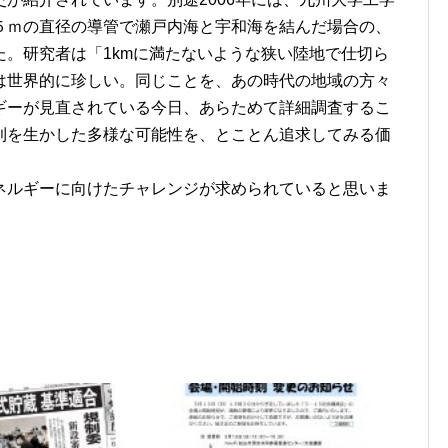
５ｍの直径の導管で瀬戸内海と宇和海を結んだ場合の、
。研究者は「1kmに満たないような狭い陸地で仕切ら
は世界的に珍しい。同じことを、あの時代の地域の方々
ギーが見直されている今日、あらためて詳細調査するこ
利を生かした多様な可能性を、とことん追求してみる価
ネルギーに向けたチャレンジが求められていると思いま