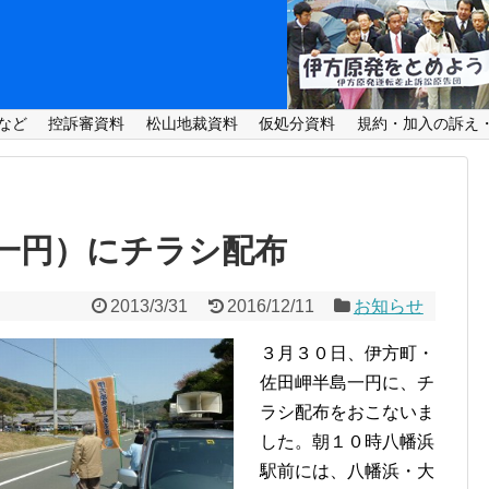
など
控訴審資料
松山地裁資料
仮処分資料
規約・加入の訴え
一円）にチラシ配布
2013/3/31
2016/12/11
お知らせ
３月３０日、伊方町・
佐田岬半島一円に、チ
ラシ配布をおこないま
した。朝１０時八幡浜
駅前には、八幡浜・大