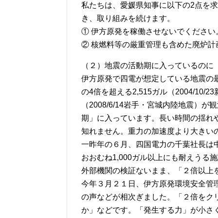
私たちは、愛媛県知事に以下の2点を求め
き、取り組みを続けます。
① 伊方原発を稼働させないでください
② 核燃料等の厳重管理も含めた廃炉
（２）地震の活動期に入っているのに
伊方原発で四電が想定している地震の最
の4倍を超える2,515ガル（2004/10
（2008/6/14岩手・宮城内陸地震
期」に入っています。長い時間の揺れ
知れません。重力の加速度より大きい
一昨年の６月、四国電力の千葉社長は
おおむね1,000ガル以上にも耐えう
外部機関の検証ないまま、「２倍以上
今年３月２１日、伊方原発環境安全管
の声などが相次ぎました。「２倍をク
か」などです。「発生する力」が小さ