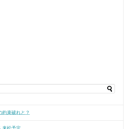
の約束破れと？
ん来松予定