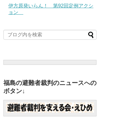
伊方原発いらん！ 第92回定例アクシ
ョン
福島の避難者裁判のニュースへの
ボタン↓