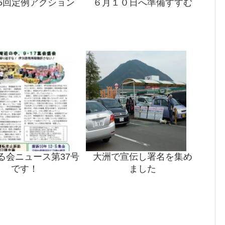
65回定例アクション
６月１０日へ準備すすむ
る会ニュース第37号
大洲で宣伝し署名を集め
です！
ました