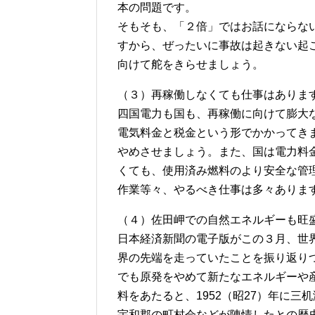
本の問題です。
そもそも、「２倍」ではお話にならな
すから、ぜったいに事故は起きない起
向けて舵をきらせましょう。
（３）再稼働しなくても仕事はありま
四国電力も国も、再稼働に向けて膨大
電気料金と税金という形でかかってき
やめさせましょう。また、国は電力料
くても、使用済み燃料のより安全な管
作業等々、やるべき仕事は多々ありま
（４）佐田岬での自然エネルギーも旺
日本経済新聞の電子版がこの３月、世
界の先端を走っていたことを振り返り
でも原発をやめて新たなエネルギーや
料をあたると、1952（昭27）年に
宇和郡の町村会などが陳情したとの歴史