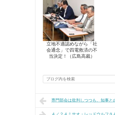
立地不適認めながら「社
会通念」で四電救済の不
当決定！（広島高裁）
専門部会は批判しつつも、知事と
４／２４ミサオ・レッドウルフさ