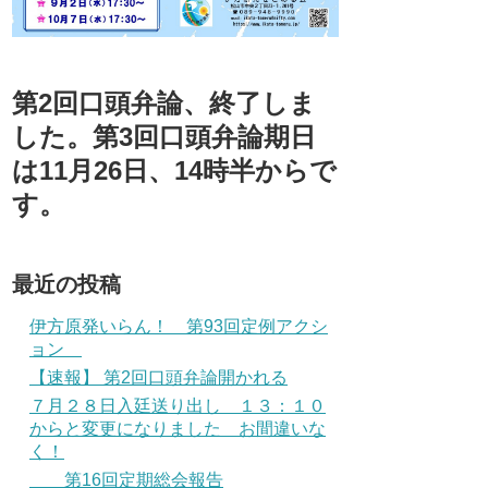
第2回口頭弁論、終了しま
した。第3回口頭弁論期日
は11月26日、14時半からで
す。
最近の投稿
伊方原発いらん！ 第93回定例アクシ
ョン
【速報】 第2回口頭弁論開かれる
７月２８日入廷送り出し １３：１０
からと変更になりました お間違いな
く！
第16回定期総会報告