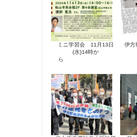
ミニ学習会 11月13日
伊方
(水)14時か
ら