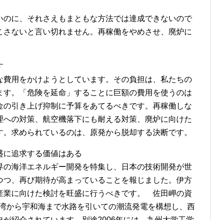
いのに、それさえもまともな方法では達成できないので
こさないと言い切れません。再稼働をやめさせ、廃炉に
す
な費用をかけようとしています。その負担は、私たちの
ます。「危険を延命」することに巨額の費用を使うのは
金の引き上げ抑制に予算をあてるべきです。再稼働しな
理への対策、航空機落下にも耐える対策、廃炉に向けた
す。求められているのは、原発から脱却する決断です。
盛に追求する価値はある
界の海洋エネルギー開発を特集し、日本の技術開発が世
つつ、再び期待が高まっていることを報じました。伊方
産業に向けた検討を旺盛に行うべきです。 佐田岬の資
三机湾から宇和海まで水路を引いての潮流発電を構想し、西
が紹介されています。別途2006年には、九州大学工学