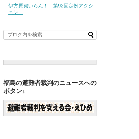
伊方原発いらん！ 第92回定例アクシ
ョン
福島の避難者裁判のニュースへの
ボタン↓