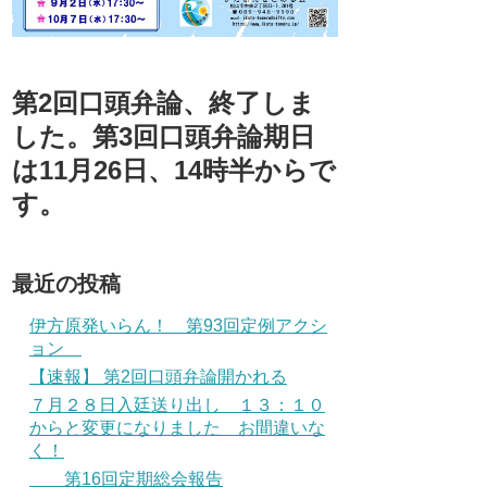
第2回口頭弁論、終了しま
した。第3回口頭弁論期日
は11月26日、14時半からで
す。
最近の投稿
伊方原発いらん！ 第93回定例アクシ
ョン
【速報】 第2回口頭弁論開かれる
７月２８日入廷送り出し １３：１０
からと変更になりました お間違いな
く！
第16回定期総会報告