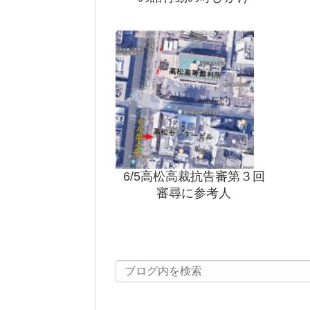
6/5高松高裁抗告審第３回
審尋に参考人