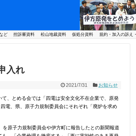
など
控訴審資料
松山地裁資料
仮処分資料
規約・加入の訴え
申入れ
2021/7/31
お知らせ
いて、とめる会では「四電は安全文化不在企業で、原発
に四電、県、原子力規制委員会にそれぞれ「廃炉を求め
果」を原子力規制委員会や伊方町に報告したとの新聞報道
ても、「企業倫理を徹底する」「更に実効性のある再発