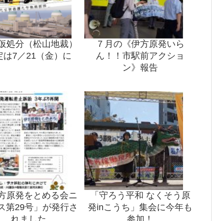
仮処分（松山地裁）
７月の《伊方原発いら
定は7／21（金）に
ん！！市駅前アクショ
ン》報告
方原発をとめる会ニ
「守ろう平和 なくそう原
ス第29号」が発行さ
発inこうち」集会に今年も
れました
参加！