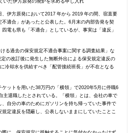
ていた伊方原発の廃炉を求める申し入れ
伊方原発において2017 年から 2019 年の間、宿直要
定不適合」があったと公表した。6月末の内部告発を契
。四電も県も「不適合」としているが、事実は「違反」
おける過去の保安規定不適合事案に関する調査結果」な
安規定の改訂後に発生した無断外出による保安規定違反の
心に冷却水を供給すべき「配管接続班長」が不在となる
ットを用いた38万円の「横領」で2020年5月に停職6
に自主退職したとされている。「横領」とは、会社の車で
し、自分の車のためにガソリンを持ち帰っていた事件で
安規定違反を隠蔽し、公表しないままにしていたことこ
の際に、保安規定に抵触することに気付かなかったはず