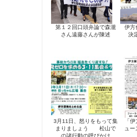
第１２回口頭弁論で森瀧
伊方
さん遠藤さんが陳述
決
3月11日、怒りをもって集
「伊
まりましょう 松山で
ュー
の諸行動の呼びかけ