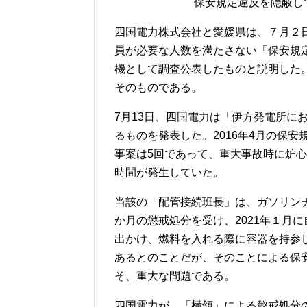
保安規定違反を隠蔽し
四国電力株式会社と愛媛県は、７月２日、
員が必要な人数を満たさない「保安規
機として調査公表したものと説明した
そのものである。
7月13日、四国電力は「伊方発電所に
るものを発表した。2016年4月の保
事案は5回であって、重大事故時に炉
時間が発生していた。
当該の「配管接続班長」は、ガソリンチケ
か月の懲戒処分を受け、2021年１月
出かけ、燃料を入れる際に容器を持参
あるとのことだが、そのことによる保
そ、重大な問題である。
四国電力が、「横領」による懲戒処分