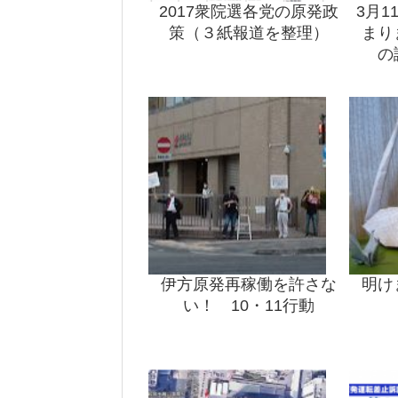
2017衆院選各党の原発政
3月
策（３紙報道を整理）
まり
の
伊方原発再稼働を許さな
明け
い！ 10・11行動