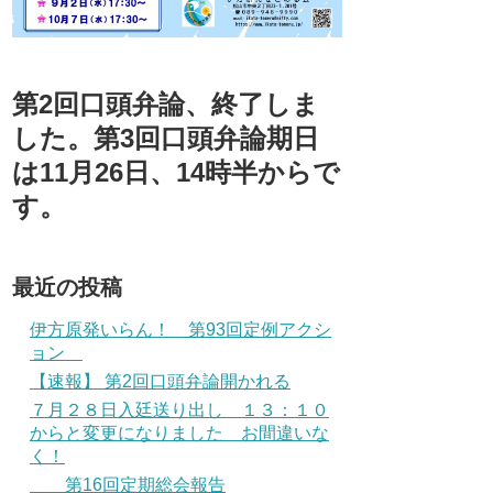
第2回口頭弁論、終了しま
した。第3回口頭弁論期日
は11月26日、14時半からで
す。
最近の投稿
伊方原発いらん！ 第93回定例アクシ
ョン
【速報】 第2回口頭弁論開かれる
７月２８日入廷送り出し １３：１０
からと変更になりました お間違いな
く！
第16回定期総会報告