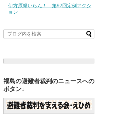
伊方原発いらん！ 第92回定例アクシ
ョン
福島の避難者裁判のニュースへの
ボタン↓