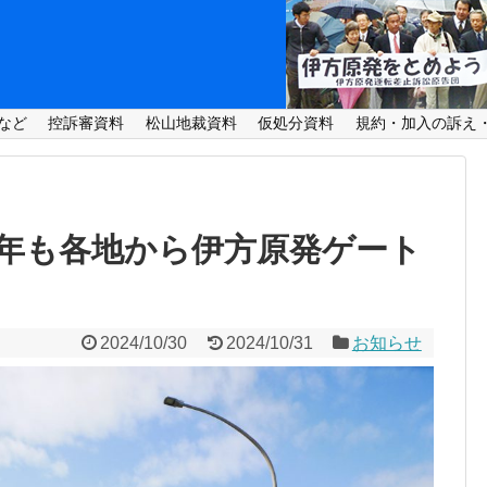
など
控訴審資料
松山地裁資料
仮処分資料
規約・加入の訴え
今年も各地から伊方原発ゲート
2024/10/30
2024/10/31
お知らせ