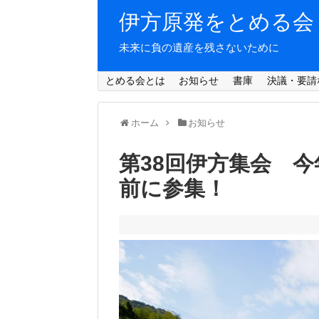
伊方原発をとめる会
未来に負の遺産を残さないために
とめる会とは
お知らせ
書庫
決議・要請
ホーム
お知らせ
第38回伊方集会 
前に参集！