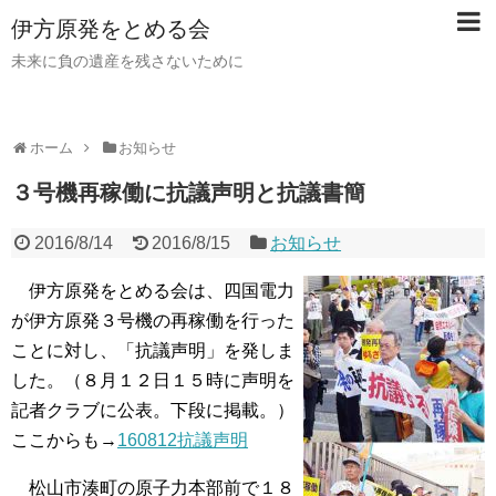
伊方原発をとめる会
未来に負の遺産を残さないために
ホーム
お知らせ
３号機再稼働に抗議声明と抗議書簡
2016/8/14
2016/8/15
お知らせ
伊方原発をとめる会は、四国電力
が伊方原発３号機の再稼働を行った
ことに対し、「抗議声明」を発しま
した。（８月１２日１５時に声明を
記者クラブに公表。下段に掲載。）
ここからも→
160812抗議声明
松山市湊町の原子力本部前で１８