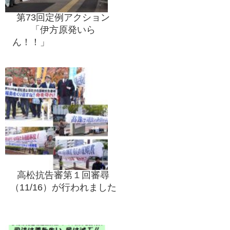
第73回定例アクション
「伊方原発いら
ん！！」
差止訴訟の勝利に向け
て 四国4県一斉宣伝行動
の一環として！
高松抗告審第１回審尋
（11/16）が行われました