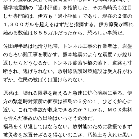
基準地震動の「過小評価」を指摘した。その島崎氏も注目
した専門家は、伊方も「過小評価」であり、現在の２倍の
１,３００ガルを超えるはずだと指摘する。伊方原発が壊れ
始める数値は８５５ガルだったから、恐ろしい事態だ。
佐田岬半島は地滑り地帯。トンネル工事の作業者は、岩盤
のもろい難工事を明かす。熊本地震のような震度７が繰り
返したらどうなるか。トンネル崩落や橋の落下。道路も寸
断され、逃げられない。放射線防護対策施設は受入枠がわ
ずか。住民の被ばくは避けられない。
原発は、壊れる限界を超えると急速に炉心溶融に至る。伊
方の緊急時対策所の面積は福島の３分の１、ひどく炉心に
近い。これで事故が収束できるのか？しかも、ＭＯＸ燃料
を含んだ事故の放出物はいっそう危険だ。
福島をくり返してはならない。放射能のために救援できず
被災者を放置せざるを得ないむごさ。汚染土を入れた黒い