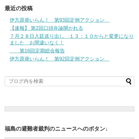
最近の投稿
伊方原発いらん！ 第93回定例アクション
【速報】 第2回口頭弁論開かれる
７月２８日入廷送り出し １３：１０からと変更になり
ました お間違いなく！
第16回定期総会報告
伊方原発いらん！ 第92回定例アクション
福島の避難者裁判のニュースへのボタン↓