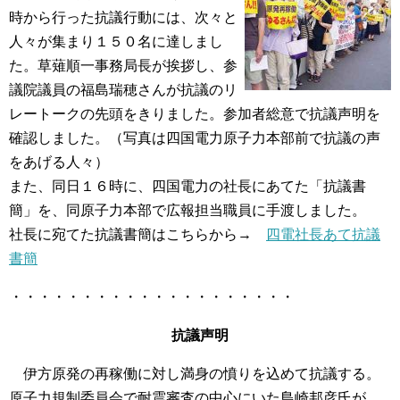
時から行った抗議行動には、次々と
人々が集まり１５０名に達しまし
た。草薙順一事務局長が挨拶し、参
議院議員の福島瑞穂さんが抗議のリ
レートークの先頭をきりました。参加者総意で抗議声明を
確認しました。（写真は四国電力原子力本部前で抗議の声
をあげる人々）
また、同日１６時に、四国電力の社長にあてた「抗議書
簡」を、同原子力本部で広報担当職員に手渡しました。
社長に宛てた抗議書簡はこちらから→
四電社長あて抗議
書簡
・・・・・・・・・・・・・・・・・・・・
抗議声明
伊方原発の再稼働に対し満身の憤りを込めて抗議する。
原子力規制委員会で耐震審査の中心にいた島崎邦彦氏が、