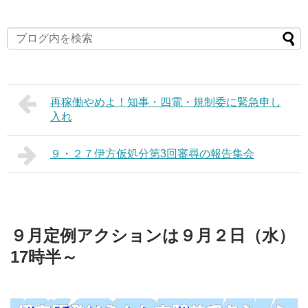
再稼働やめよ！知事・四電・規制委に緊急申し
入れ
９・２７伊方仮処分第3回審尋の報告集会
９月定例アクションは９月２日（水）
17時半～