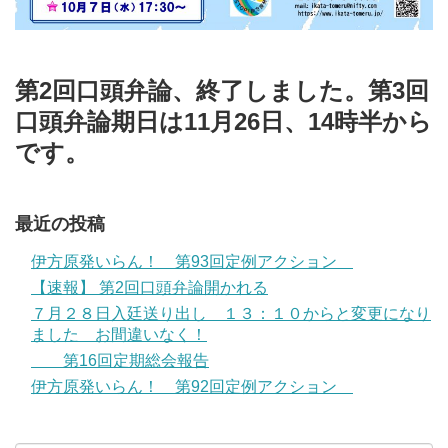
第2回口頭弁論、終了しました。第3回
口頭弁論期日は11月26日、14時半から
です。
最近の投稿
伊方原発いらん！ 第93回定例アクション
【速報】 第2回口頭弁論開かれる
７月２８日入廷送り出し １３：１０からと変更になり
ました お間違いなく！
第16回定期総会報告
伊方原発いらん！ 第92回定例アクション