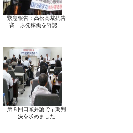
緊急報告：高松高裁抗告
審 原発稼働を容認
第８回口頭弁論で早期判
決を求めました