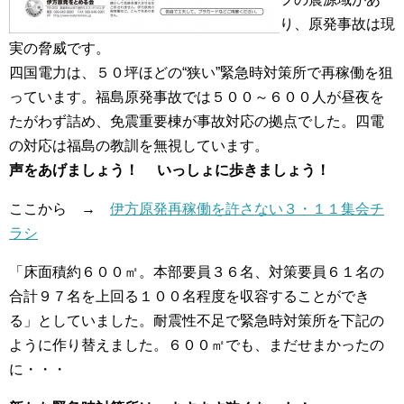
り、原発事故は現
実の脅威です。
四国電力は、５０坪ほどの“狭い”緊急時対策所で再稼働を狙
っています。福島原発事故では５００～６００人が昼夜を
たがわず詰め、免震重要棟が事故対応の拠点でした。四電
の対応は福島の教訓を無視しています。
声をあげましょう！ いっしょに歩きましょう！
ここから →
伊方原発再稼働を許さない３・１１集会チ
ラシ
「床面積約６００㎡。本部要員３６名、対策要員６１名の
合計９７名を上回る１００名程度を収容することができ
る」としていました。耐震性不足で緊急時対策所を下記の
ように作り替えました。６００㎡でも、まだせまかったの
に・・・