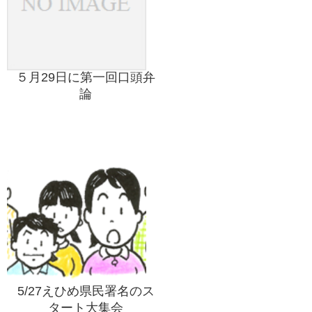
５月29日に第一回口頭弁
論
5/27えひめ県民署名のス
タート大集会