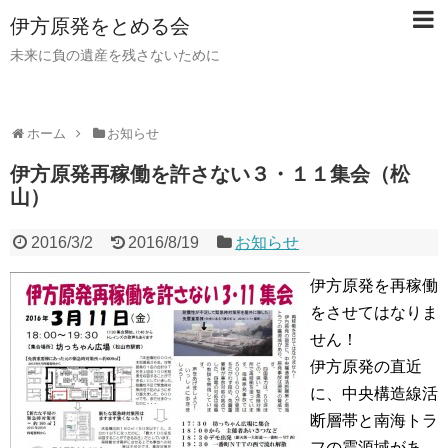
伊方原発をとめる会
未来に負の遺産を残さないために
ホーム
お知らせ
伊方原発再稼働を許さない３・１１集会（松
山）
2016/3/2
2016/8/19
お知らせ
伊方原発を再稼働
をさせてはなりま
せん！
伊方原発の直近
に、中央構造線活
断層帯と南海トラ
フの震源域があ