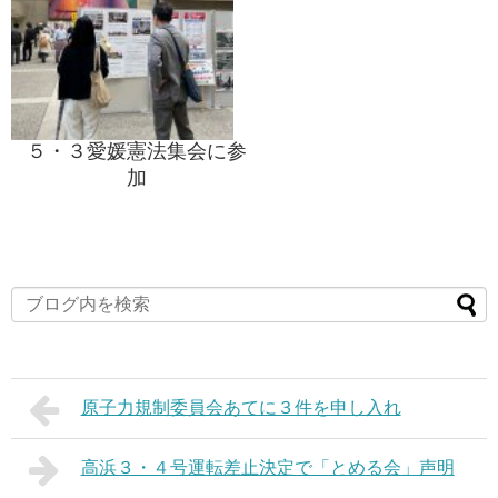
５・３愛媛憲法集会に参
加
原子力規制委員会あてに３件を申し入れ
高浜３・４号運転差止決定で「とめる会」声明