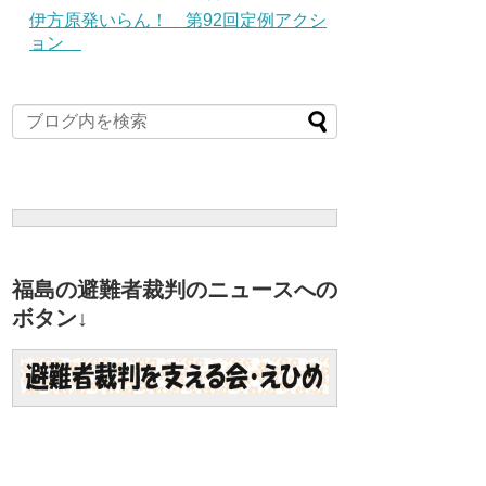
伊方原発いらん！ 第92回定例アクシ
ョン
福島の避難者裁判のニュースへの
ボタン↓