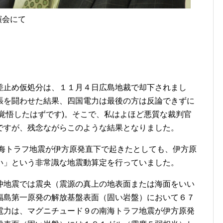
演会にて
止め仮処分は、１１月４日広島地裁で却下されまし
張を闘わせた結果、四国電力は最後の方は反論できずに
覚悟したはずです)。そこで、私はよほど悪質な裁判官
ですが、残念ながらこのような結果となりました。
トラフ地震が伊方原発直下で起きたとしても、伊方原
い」という非常識な地震動算定を行っていました。
地震では震央（震源の真上の地表面または海面をいい
福島第一原発の解放基盤表面（固い岩盤）において６７
電力は、マグニチュード９の南海トラフ地震が伊方原発