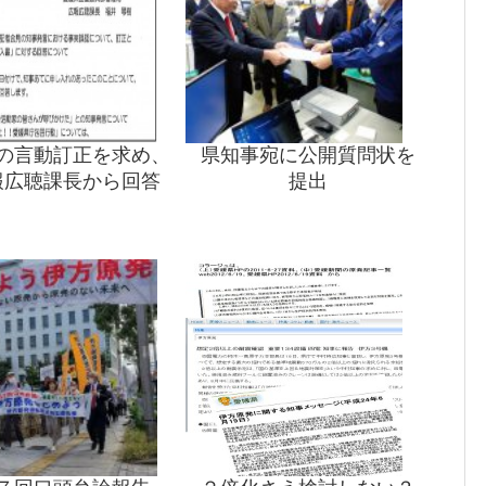
の言動訂正を求め、
県知事宛に公開質問状を
報広聴課長から回答
提出