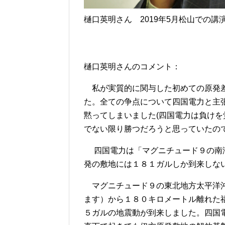
樋口英明さん 2019年5月松山での講
樋口英明さんのコメント：
私が実質的に関与した初めての原発差
た。全ての争点について四国電力と主
黙ってしまいました(四国電力は負けを
でない限り勝つだろうと思っていたの
四国電力は「マグニチュード９の南海
発の敷地には１８１ガルしか到来しな
マグニチュード９の東北地方太平洋沖
ます）から１８０キロメートル離れた
５ガルの地震動が到来しました。四国