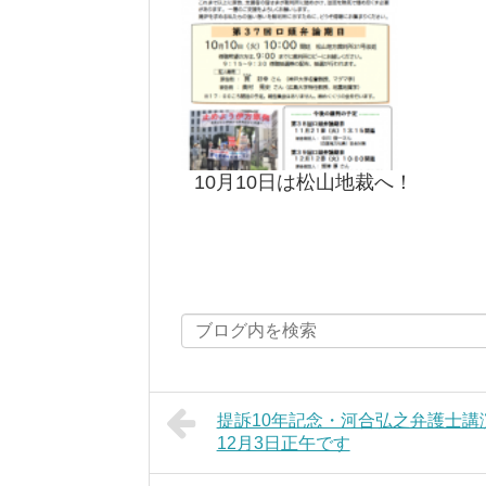
10月10日は松山地裁へ！
提訴10年記念・河合弘之弁護士講
12月3日正午です