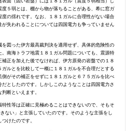
盤表面（固い岩盤）には１８１ガル（震度５弱相当）し
震度５弱とは、棚から物が落ちることがある、希に窓ガ
程度の揺れです。なお、１８１ガルに合理性がない場合
性が失われることについては四国電力も争っていません
を図った伊方最高裁判決を適用せず、具体的危険性の
た。南海トラフ地震１８１ガル問題についても、震源特
正補正を加えた後でなければ、伊方原発の岩盤での１８
５ガルとを比較して一概に１８１ガルを不合理だとする
民側がその補正をせずに１８１ガルと６７５ガルを比べ
分だとしたのです。しかしこのようなことは四国電力さ
な判断といえます。
特性等は正確に見極めることはできないので、そもそ
できない」と主張していたのです。そのような主張をし
しつけたのです。