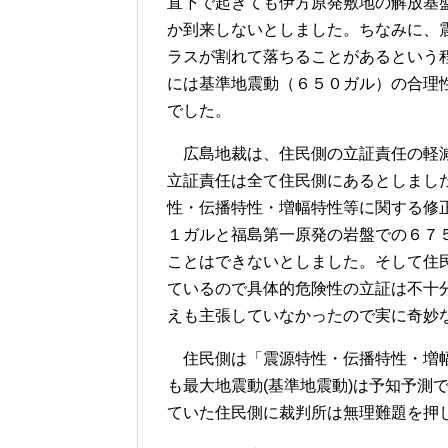
直下で起きても伊方原発敷地の解放基
か到来しないとしました。ちなみに、
ラスが割れて落ちることがあるという
には基準地震動（６５０ガル）の合理
でした。
広島地裁は、住民側の立証責任の軽減
立証責任は全て住民側にあるとしまし
性・伝播特性・増幅特性等に関する修
１ガルと福島第一原発の岩盤での６７
ことはできないとしました。そして住
ているので具体的危険性の立証は不十
えも主張していなかったので実に奇妙
住民側は「震源特性・伝播特性・増幅
も最大地震動(基準地震動)は予知予測
ていた住民側に裁判所は無理難題を押