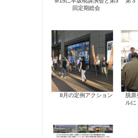
9/15に早坂暁講演会と第3
第３
回定期総会
8月の定例アクション
脱原
ルに