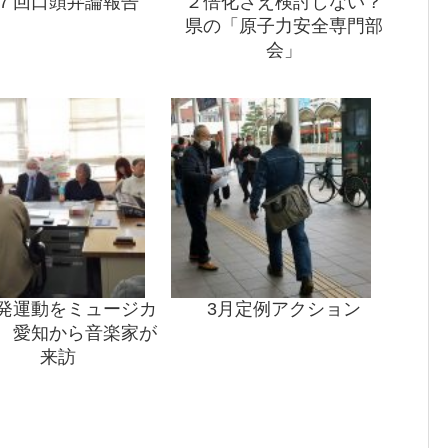
７回口頭弁論報告
２倍化さえ検討しない？
県の「原子力安全専門部
会」
発運動をミュージカ
3月定例アクション
 愛知から音楽家が
来訪