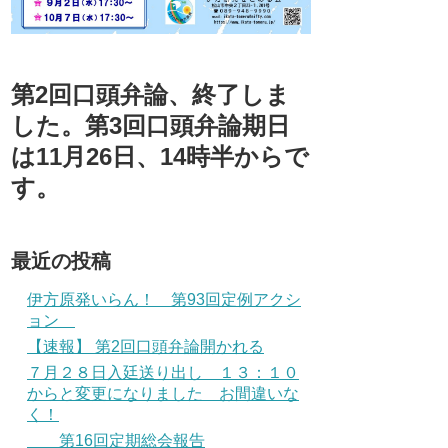
第2回口頭弁論、終了しま
した。第3回口頭弁論期日
は11月26日、14時半からで
す。
最近の投稿
伊方原発いらん！ 第93回定例アクシ
ョン
【速報】 第2回口頭弁論開かれる
７月２８日入廷送り出し １３：１０
からと変更になりました お間違いな
く！
第16回定期総会報告