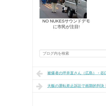
NO NUKESサウンドデモ
に市民が注目!
被爆者の坪井直さん（広島）・谷
大飯の運転差止訴訟で画期的判決