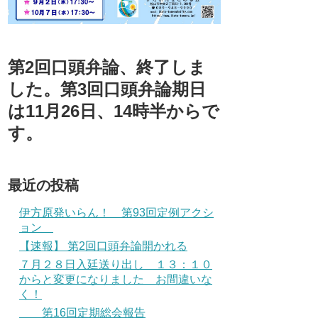
第2回口頭弁論、終了しま
した。第3回口頭弁論期日
は11月26日、14時半からで
す。
最近の投稿
伊方原発いらん！ 第93回定例アクシ
ョン
【速報】 第2回口頭弁論開かれる
７月２８日入廷送り出し １３：１０
からと変更になりました お間違いな
く！
第16回定期総会報告