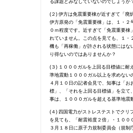
る課題とみなしていないのでしょうか
(２) 伊方は免震重要棟が近すぎて「
伊方原発の「免震重要棟」は、１・２
０ｍ程度です。近すぎて「免震重要棟
れていません。この点を見ても、１・
機も「再稼働」が許される状態にはな
り得ないのではありませんか？
(３) １０００ガルを上回る目標値に
準地震動１０００ガル以上を求めない
４月１０日の記者会見で、知事は「お
標」、「それを上回る目標値」を立て
事は、１０００ガルを超える基準地震
(４) 四国電力がストレステストでク
を見ても、「耐震裕度２倍」・１００
３月１８日に原子力規制委員会（規制