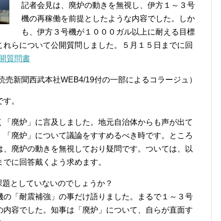
記者会見は、廃炉の動きを無視し、伊方１～３号
機の再稼働を前提としたような内容でした。しか
も、伊方３号機が１０００ガル以上に耐える目標
これらについて公開質問しました。５月１５日までに回
公開質問書
と読売新聞西武本社WEB4/19付の一部によるコラージュ）
です。
く「廃炉」に言及しました。地元自治体からも声が出て
、「廃炉」について議論をすすめるべき時です。ところ
は、廃炉の動きを無視しており疑問です。ついては、以
までに回答戴くよう求めます。
の課題としていないのでしょうか？
機の「耐震補強」の事だけ語りました。まるで１～３号
の内容でした。知事は「廃炉」について、自らが直面す