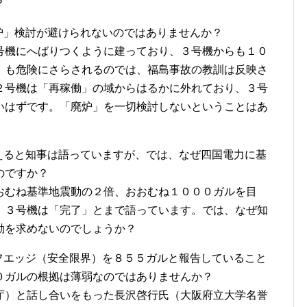
？
廃炉」検討が避けられないのではありませんか？
号機にへばりつくように建っており、３号機からも１０
」も危険にさらされるのでは、福島事故の教訓は反映さ
２号機は「再稼働」の域からはるかに外れており、３号
いはずです。「廃炉」を一切検討しないということはあ
耐えると知事は語っていますが、では、なぜ四国電力に基
のですか？
おむね基準地震動の２倍、おおむね１０００ガルを目
、３号機は「完了」とまで語っています。では、なぜ知
動を求めないのでしょうか？
リフエッジ（安全限界）を８５５ガルと報告していること
０ガルの根拠は薄弱なのではありませんか？
庁）と話し合いをもった長沢啓行氏（大阪府立大学名誉