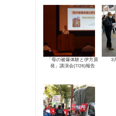
「母の被爆体験と伊方原
3
発」講演会(7/26)報告