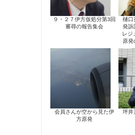
９・２７伊方仮処分第3回
樋口
審尋の報告集会
発訴
レジ
原発
段
会員さんが空から見た伊
坪井
方原発