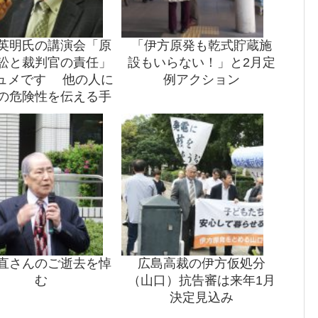
英明氏の講演会「原
「伊方原発も乾式貯蔵施
訟と裁判官の責任」
設もいらない！」と2月定
ュメです 他の人に
例アクション
の危険性を伝える手
としてご活用を！！
直さんのご逝去を悼
広島高裁の伊方仮処分
む
（山口）抗告審は来年1月
決定見込み