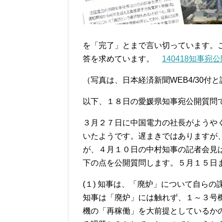
を「完了」とまで言い切っています。
答を求めています。
140418知事宛
（写真は、日本経済新聞WEB4/30付
以下、１８日の愛媛県知事宛公開質問
３月２７日に中国電力の社長がようや
いたようです。遅まきではありますが
が、４月１０日の中村知事の記者会見
下の点を公開質問します。５月１５日
(１) 知事は、「廃炉」について自ら
知事は「廃炉」には触れず、１～３号
機の「再稼働」を大前提としているか