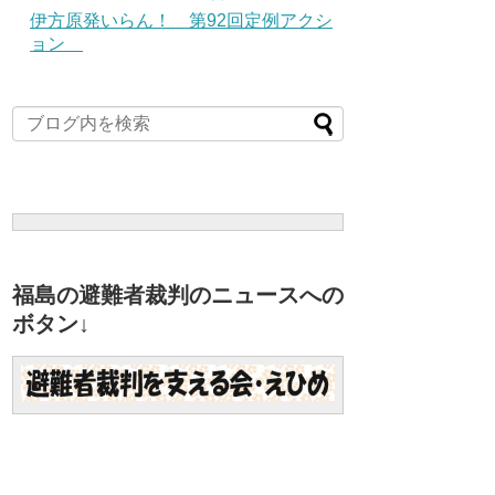
伊方原発いらん！ 第92回定例アクシ
ョン
福島の避難者裁判のニュースへの
ボタン↓