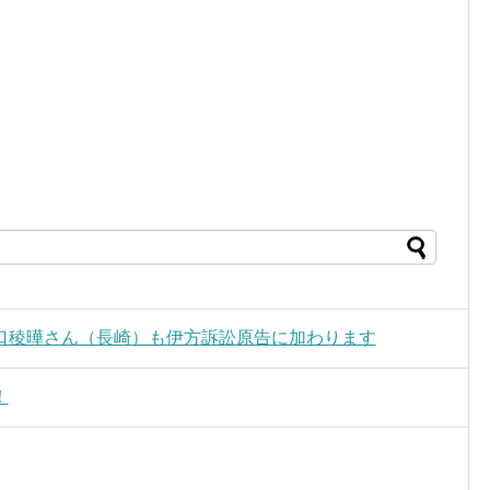
口稜曄さん（長崎）も伊方訴訟原告に加わります
！