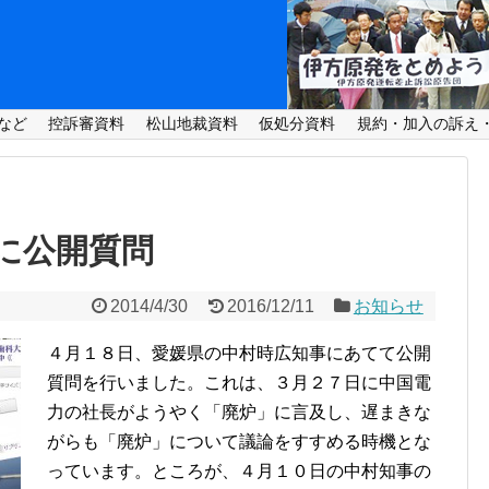
など
控訴審資料
松山地裁資料
仮処分資料
規約・加入の訴え
に公開質問
2014/4/30
2016/12/11
お知らせ
４月１８日、愛媛県の中村時広知事にあてて公開
質問を行いました。これは、３月２７日に中国電
力の社長がようやく「廃炉」に言及し、遅まきな
がらも「廃炉」について議論をすすめる時機とな
っています。ところが、４月１０日の中村知事の