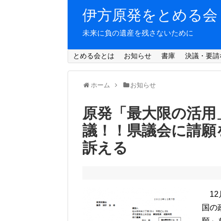
伊方原発をとめる会
未来に負の遺産を残さないために
とめる会とは
お知らせ
書庫
決議・要請
ホーム
お知らせ
原発「最大限の活用
議！！県議会に請願
訴える
12
国の
願」