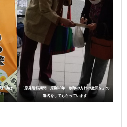
策転換は
「
原発運転期間 原則40年 削除の方針の撤回を」の
署名をしてもらっています