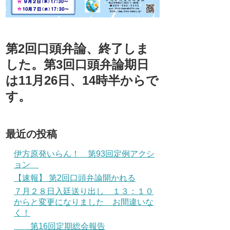
第2回口頭弁論、終了しま
した。第3回口頭弁論期日
は11月26日、14時半からで
す。
最近の投稿
伊方原発いらん！ 第93回定例アクシ
ョン
【速報】 第2回口頭弁論開かれる
７月２８日入廷送り出し １３：１０
からと変更になりました お間違いな
く！
第16回定期総会報告