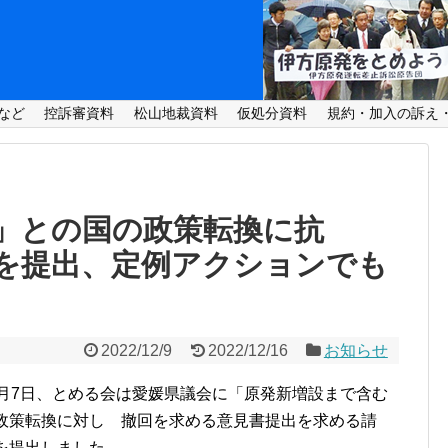
など
控訴審資料
松山地裁資料
仮処分資料
規約・加入の訴え
」との国の政策転換に抗
を提出、定例アクションでも
2022/12/9
2022/12/16
お知らせ
月7日、とめる会は愛媛県議会に「原発新増設まで含む
政策転換に対し 撤回を求める意見書提出を求める請
を提出しました。