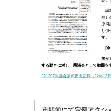
請願
順）
原司
り慣
す。
[
今
国が
する動きに対し、県議会として撤回を
221207県議会請願提出記録（22年12
市駅前にて定例アク