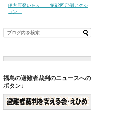
伊方原発いらん！ 第92回定例アクシ
ョン
福島の避難者裁判のニュースへの
ボタン↓