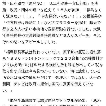
前・広小路で「原発NO！ 3.11今治統一宣伝行動」を実
施。政党・団体の違いを超えて １８人が参加、「福島をく
り返さない！！」、「 伊方原発いらない！！」の横断幕や
「伊方原発は廃炉に！」などのプラスターを掲げ、晴天で
行き交う人の多い市街地で宣伝行動を行ないました。大沢
守事務局長や大澤哲朗事務局員など６人がスピーチ、それ
ぞれの想いをアピールしました。
「福島原発事故は終わっていない。原子炉の底辺に崩れ落
ちた８８０トン(４トントラックで２２０台相当)の核燃料デ
ブリ(人が近づけば即死する強烈な放射線を放出している)を
取り出す方法は今も見つかっていない。海に放出している
汚染水は海水で薄めただけで「処理水」ではない。大手の
新聞、テレビは政府に迎合し国民に真実を伝えていな
い。」
「能登半島地震では志賀原発でトラブルが続出、「あわ