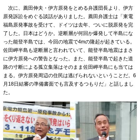
次に、薦田伸夫・伊方原発をとめる弁護団長より、伊方
原発訴訟をめぐる談話がありました。薦田弁護士は「東電
福島原発事故を受けて、ドイツは去年、ついに脱原発を完
了した。日本はどうか。逆断層が何回か爆発して半島にな
った能登半島では、今回の地震で4mの隆起が起きている。
佐田岬半島も逆断層と言われていて、能登半島地震はまさ
に伊方原発への警告となった。また、能登半島で起きた道
路の寸断による孤立集落はそのまま佐田岬半島にも当ては
まる。伊方原発周辺の住民は逃げられないということだ。6
月18日結審の準備書面でも言及するつもりだ」と話しまし
た。