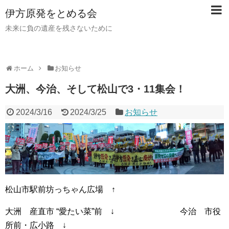
伊方原発をとめる会
未来に負の遺産を残さないために
ホーム
お知らせ
大洲、今治、そして松山で3・11集会！
2024/3/16
2024/3/25
お知らせ
松山市駅前坊っちゃん広場 ↑
大洲 産直市 “愛たい菜”前 ↓ 今治 市役
所前・広小路 ↓