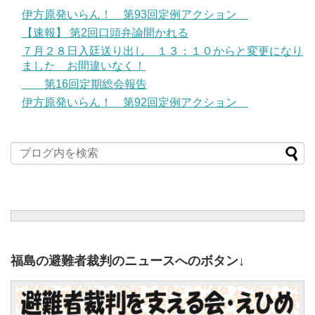
伊方原発いらん！ 第93回定例アクション
【速報】 第2回口頭弁論開かれる
７月２８日入廷送り出し １３：１０からと変更になり
ました お間違いなく！
第16回定期総会報告
伊方原発いらん！ 第92回定例アクション
福島の避難者裁判のニュースへのボタン↓