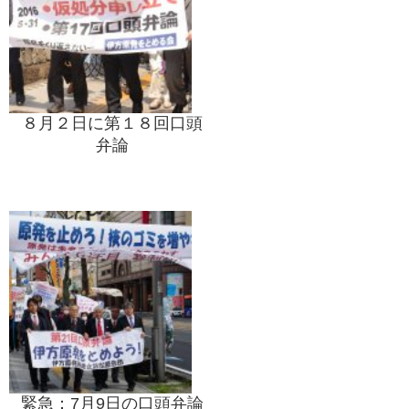
８月２日に第１８回口頭
弁論
緊急：7月9日の口頭弁論