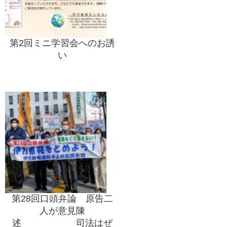
第2回ミニ学習会へのお誘
い
第28回口頭弁論 原告二
人が意見陳
述 司法はぜ