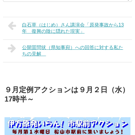
白石草（はじめ）さん講演会「原発事故から13
年 復興の陰に隠れた現実」
公開質問状（県知事宛）への回答に対する私た
ちの見解
９月定例アクションは９月２日（水）
17時半～