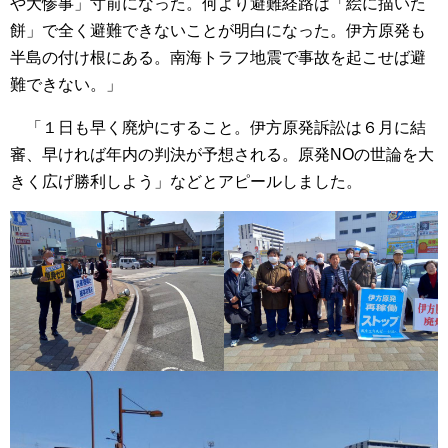
や大惨事」寸前になった。何より避難経路は「絵に描いた
餅」で全く避難できないことが明白になった。伊方原発も
半島の付け根にある。南海トラフ地震で事故を起こせば避
難できない。」
「１日も早く廃炉にすること。伊方原発訴訟は６月に結
審、早ければ年内の判決が予想される。原発NOの世論を大
きく広げ勝利しよう」などとアピールしました。