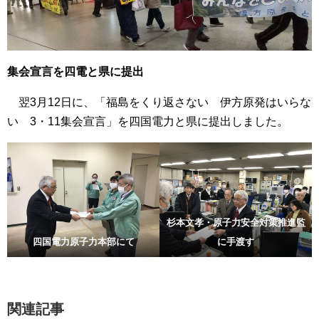
集会宣言を四電と県に提出
翌3月12日に、「福島をくり返さない 伊方原発はいらな
い 3・11集会宣言」を四国電力と県に提出しました。
杉本文孝・原子力安全対策推進監
四国電力原子力本部にて
に手渡す
関連記事