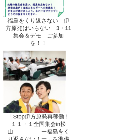
福島をくり返さない 伊
方原発はいらない 3・11
集会＆デモ ご参加
を！！
「Stop伊方原発再稼働！
１１・１全国集会in松
山 ー福島をく
り返さない！ー」を準備