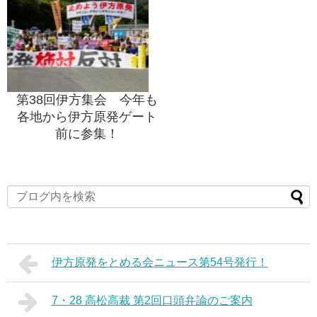
第38回伊方集会 今年も
各地から伊方原発ゲート
前に参集！
伊方原発をとめる会ニュース第54号発行！
7・28 高松高裁 第2回口頭弁論のご案内