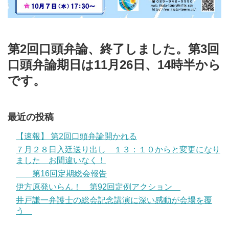
第2回口頭弁論、終了しました。第3回
口頭弁論期日は11月26日、14時半から
です。
最近の投稿
【速報】 第2回口頭弁論開かれる
７月２８日入廷送り出し １３：１０からと変更になり
ました お間違いなく！
第16回定期総会報告
伊方原発いらん！ 第92回定例アクション
井戸謙一弁護士の総会記念講演に深い感動が会場を覆
う