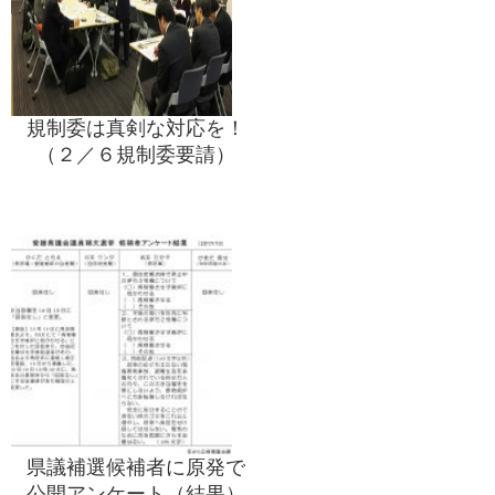
規制委は真剣な対応を！
（２／６規制委要請）
県議補選候補者に原発で
公開アンケート（結果）