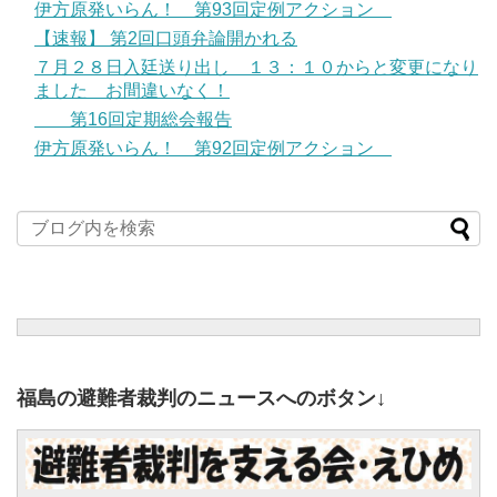
伊方原発いらん！ 第93回定例アクション
【速報】 第2回口頭弁論開かれる
７月２８日入廷送り出し １３：１０からと変更になり
ました お間違いなく！
第16回定期総会報告
伊方原発いらん！ 第92回定例アクション
福島の避難者裁判のニュースへのボタン↓