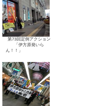
第73回定例アクション
「伊方原発いら
ん！！」
差止訴訟の勝利に向け
て 四国4県一斉宣伝行動
の一環として！