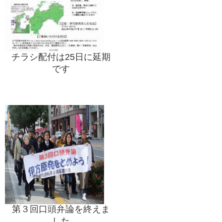
チラシ配付は25日に延期
です
第３回口頭弁論を終えま
した