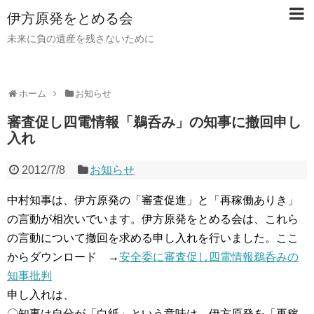
伊方原発をとめる会
未来に負の遺産を残さないために
ホーム
お知らせ
審査促し四電情報「鵜呑み」の知事に撤回申し
入れ
2012/7/8
お知らせ
中村知事は、伊方原発の「審査促進」と「再稼働ありき」
の言動が相次いでいます。伊方原発をとめる会は、これら
の言動について撤回を求める申し入れを行いました。ここ
からダウンロード →
安全委に審査促し四電情報鵜呑みの
知事批判
申し入れは、
〇知事は自分が「白紙」という意味は、伊方原発を「再稼