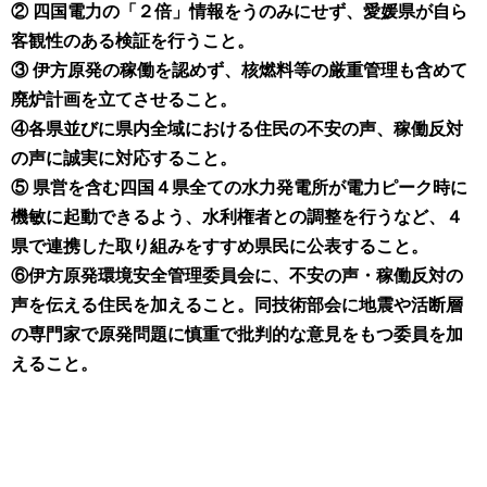
② 四国電力の「２倍」情報をうのみにせず、愛媛県が自ら
客観性のある検証を行うこと。
③ 伊方原発の稼働を認めず、核燃料等の厳重管理も含めて
廃炉計画を立てさせること。
④各県並びに県内全域における住民の不安の声、稼働反対
の声に誠実に対応すること。
⑤ 県営を含む四国４県全ての水力発電所が電力ピーク時に
機敏に起動できるよう、水利権者との調整を行うなど、４
県で連携した取り組みをすすめ県民に公表すること。
⑥伊方原発環境安全管理委員会に、不安の声・稼働反対の
声を伝える住民を加えること。同技術部会に地震や活断層
の専門家で原発問題に慎重で批判的な意見をもつ委員を加
えること。