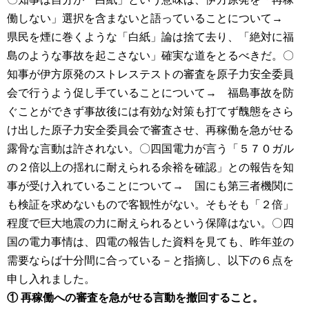
働しない」選択を含まないと語っていることについて→
県民を煙に巻くような「白紙」論は捨て去り、「絶対に福
島のような事故を起こさない」確実な道をとるべきだ。〇
知事が伊方原発のストレステストの審査を原子力安全委員
会で行うよう促し手ていることについて→ 福島事故を防
ぐことができず事故後には有効な対策も打てず醜態をさら
け出した原子力安全委員会で審査させ、再稼働を急がせる
露骨な言動は許されない。〇四国電力が言う「５７０ガル
の２倍以上の揺れに耐えられる余裕を確認」との報告を知
事が受け入れていることについて→ 国にも第三者機関に
も検証を求めないもので客観性がない。そもそも「２倍」
程度で巨大地震の力に耐えられるという保障はない。〇四
国の電力事情は、四電の報告した資料を見ても、昨年並の
需要ならば十分間に合っている－と指摘し、以下の６点を
申し入れました。
① 再稼働への審査を急がせる言動を撤回すること。